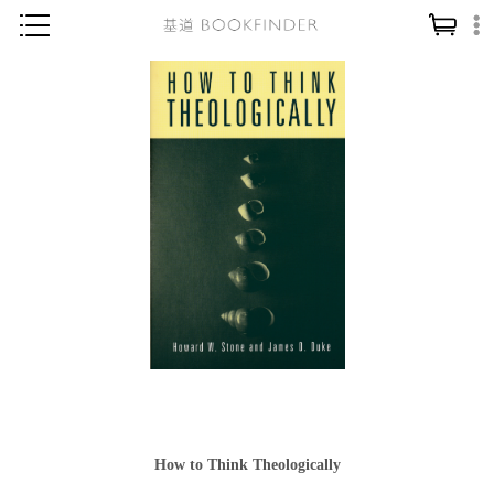
神學／教義
讀經／研經
聖經
信仰入門
教會歷史
靈修／禱告
信徒生活
教會事工
分齡牧養
社會／倫理
How to Think Theologically
哲學／宗教比較