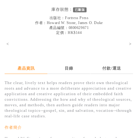
見證／傳記
庫存狀態：
已斷版
文藝／勵志
出版社：
Fortress Press
作者：
Howard W. Stone, James O. Duke
童書
產品編號：0800629671
定價：HK$144
精選影音
<
>
其他
禮品專區
產品資訊
目錄
付款/運送
得獎作品推介
The clear, lively text helps readers prove their own theological
暢銷榜
roots and advance to a more deliberate appreciation and creative
application and creative application of their embedded faith
中文二手書
convictions. Addressing the how and why of theological sources,
moves, and methods, then authors guide readers into major
英文二手書
theological topics--gospel, sin, and salvation, vocation--through
real-life case studies.
精選英文書
作者簡介
電子書