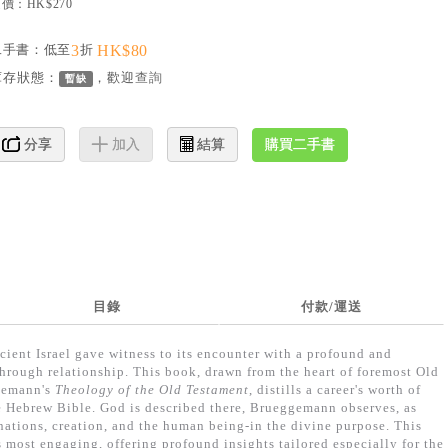
價：HK$270
二手書：低至
3
折
HK$80
庫存狀態：
，歡迎
查詢
暫缺
購買二手書
分享
加入
結算
目錄
付款/運送
cient Israel gave witness to its encounter with a profound and
through relationship. This book, drawn from the heart of foremost Old
gemann's
Theology of the Old Testament
, distills a career's worth of
he Hebrew Bible. God is described there, Brueggemann observes, as
 nations, creation, and the human being-in the divine purpose. This
most engaging, offering profound insights tailored especially for the