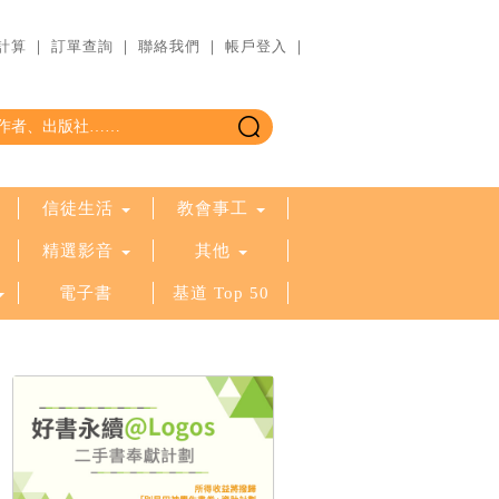
計算
｜
訂單查詢
｜
聯絡我們
｜
帳戶登入
｜
信徒生活
教會事工
精選影音
其他
電子書
基道 Top 50