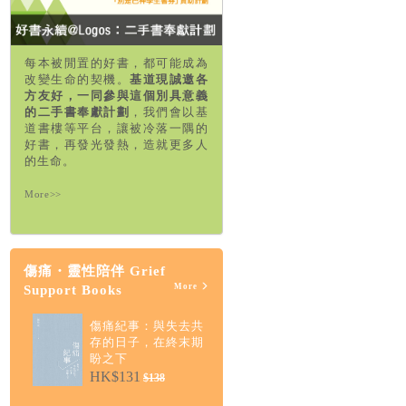
每本被閒置的好書，都可能成為
改變生命的契機。
基道現誠邀各
方友好，一同參與這個別具意義
的二手書奉獻計劃
，我們會以基
道書樓等平台，讓被冷落一隅的
好書，再發光發熱，造就更多人
的生命。
More>>
傷痛・靈性陪伴 Grief
More
Support Books
傷痛紀事：與失去共
存的日子，在終末期
盼之下
HK$131
$138