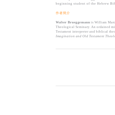
beginning student of the Hebrew Bi
作者簡介
Walter Brueggemann
is William Marc
Theological Seminary. An ordained min
Testament interpreter and biblical th
Imagination and Old Testament Theol