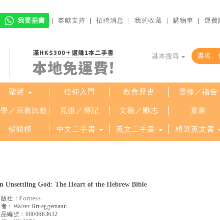
我要捐書
｜
奉獻支持
｜
招聘消息
｜
我的收藏
｜
購物車
｜
運費
滿HK$300＋選購1本二手書
基本搜尋
本地免運費!
聖經
信仰入門
教會歷史
靈修／禱告
哲學／宗教比較
見證／傳記
文藝／勵志
童書
暢銷榜
中文二手書
英文二手書
精選英文書
n Unsettling God: The Heart of the Hebrew Bible
出版社：
Fortress
作者：
Walter Brueggemann
產品編號：
0800663632