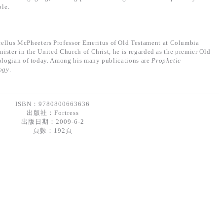
ble.
ellus McPheeters Professor Emeritus of Old Testament at Columbia
ister in the United Church of Christ, he is regarded as the premier Old
eologian of today. Among his many publications are
Prophetic
ogy
.
ISBN：9780800663636
出版社：
Fortress
出版日期：2009-6-2
頁數：192頁