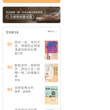
More
TOP10
陪你一起，等到天
01
亮：帶著堅定帶著
溫柔的陪伴紀事
羅乃萱
默默哀悼，靜靜陪
02
伴：陪自己走一段
獨一無二的傷慟之
路
李雋
安靜是種志向
03
萊恩．提納第