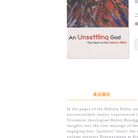
定
產品資訊
In the pages of the Hebrew Bible, an
uncontrollable reality experienced 
Testament theologian Walter Brueg
insights into the core message of t
engaging four "partners"-Israel, the
volume presents Brueggemann at his 