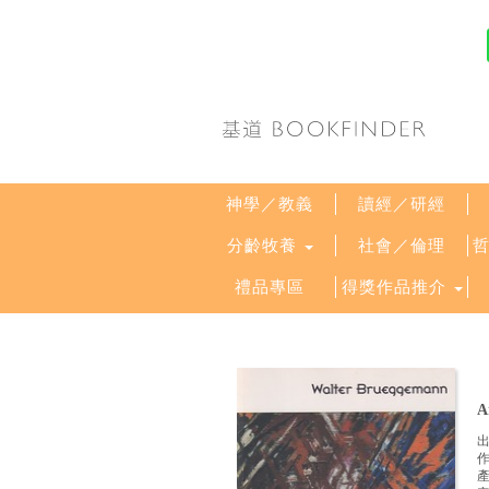
神學／教義
讀經／研經
分齡牧養
社會／倫理
禮品專區
得獎作品推介
A