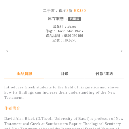
見證／傳記
二手書：低至
3
折
HK$80
文藝／勵志
庫存狀態：
已斷版
童書
出版社：
Baker
作者：
David Alan Black
產品編號：0801020166
精選影音
定價：HK$270
其他
<
>
禮品專區
得獎作品推介
產品資訊
目錄
付款/運送
暢銷榜
Introduces Greek students to the field of linguistics and shows
中文二手書
how its findings can increase their understanding of the New
Testament.
英文二手書
作者簡介
精選英文書
David Alan Black (D.Theol., University of Basel) is professor of New
電子書
Testament and Greek at Southeastern Baptist Theological Seminary
and New Testament editor of the International Standard Version of