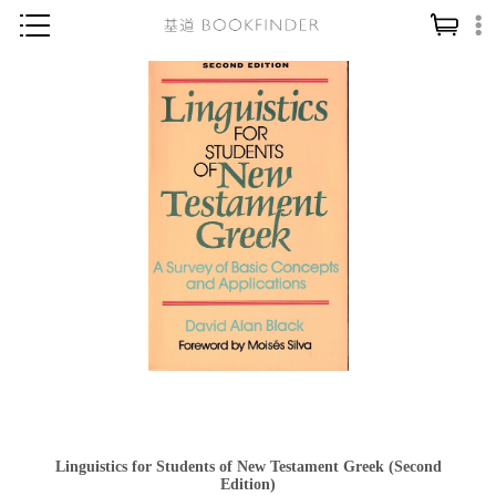
神學／教義
讀經／研經
聖經
信仰入門
教會歷史
靈修／禱告
信徒生活
教會事工
分齡牧養
社會／倫理
Linguistics for Students of New Testament Greek (Second
哲學／宗教比較
Edition)