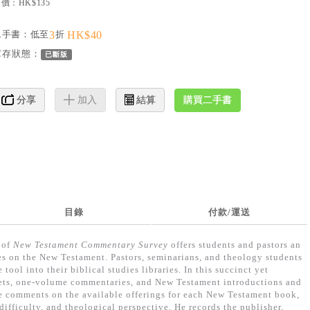
價：HK$135
二手書：低至
3
折
HK$40
庫存狀態：
已斷版
購買二手書
分享
加入
結算
目錄
付款/運送
 of
New Testament Commentary Survey
offers students and pastors an
es on the New Testament. Pastors, seminarians, and theology students
tool into their biblical studies libraries. In this succinct yet
ets, one-volume commentaries, and New Testament introductions and
ve comments on the available offerings for each New Testament book,
difficulty, and theological perspective. He records the publisher,