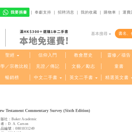
我要捐書
｜
奉獻支持
｜
招聘消息
｜
我的收藏
｜
購物車
｜
運費
滿HK$300＋選購1本二手書
基本搜尋
本地免運費!
聖經
信仰入門
教會歷史
靈修／禱告
哲學／宗教比較
見證／傳記
文藝／勵志
童書
暢銷榜
中文二手書
英文二手書
精選英文書
ew Testament Commentary Survey (Sixth Edition)
出版社：
Baker Academic
作者：
D. A. Carson
產品編號：
0801031249