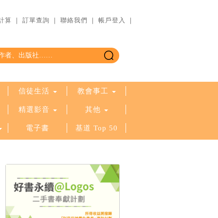
計算
｜
訂單查詢
｜
聯絡我們
｜
帳戶登入
｜
信徒生活
教會事工
精選影音
其他
電子書
基道 Top 50