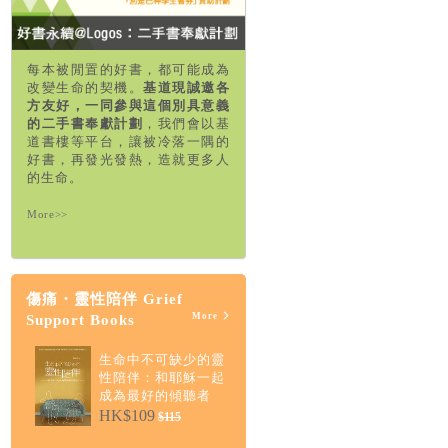
每本被閒置的好書，都可能成為
改變生命的契機。
基道現誠邀各
方友好，一同參與這個別具意義
的二手書奉獻計劃
，我們會以基
道書樓等平台，讓被冷落一隅的
好書，再發光發熱，造就更多人
的生命。
More>>
傷痛・靈性陪伴 Grief
More
Support Books
生命中不可缺少的靈
性陪伴：和耶穌一起
成為最好的傾聽者
HK$109
$115