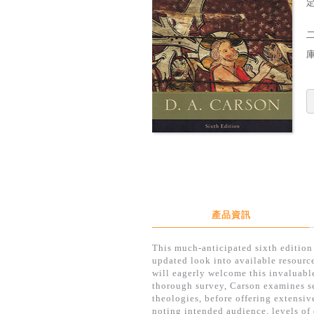
定
產品資訊
This much-anticipated sixth edition
updated look into available resourc
will eagerly welcome this invaluable 
thorough survey, Carson examines s
theologies, before offering extensi
noting intended audience, levels of 