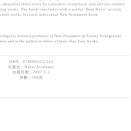
, identifies those texts he considers overpriced, and advises readers
ing works. The book concludes with a useful "Best Buys" section
luable works for each individual New Testament book.
ridge) is research professor of New Testament at Trinity Evangelical
stor and is the author or editor of more than forty books.
ISBN：9780801031243
出版社：
Baker Academic
出版日期：2007-1-1
頁數：160頁