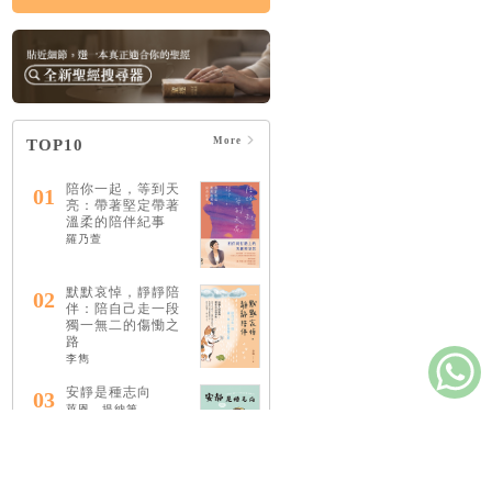
More
TOP10
陪你一起，等到天
01
亮：帶著堅定帶著
溫柔的陪伴紀事
羅乃萱
默默哀悼，靜靜陪
02
伴：陪自己走一段
獨一無二的傷慟之
路
李雋
安靜是種志向
03
萊恩．提納第