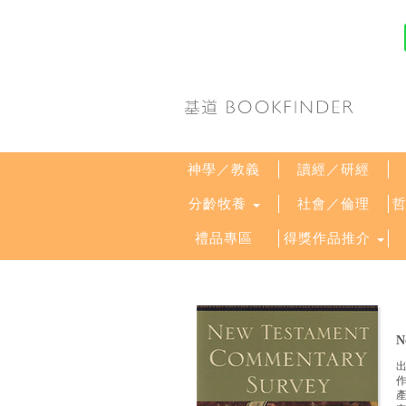
神學／教義
讀經／研經
分齡牧養
社會／倫理
禮品專區
得獎作品推介
N