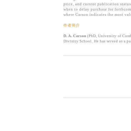
price, and current publication status
when to delay purchase for forthcom
where Carson indicates the most va
作者簡介
D. A. Carson
(PhD, University of Camb
Divinity School. He has served as a pa