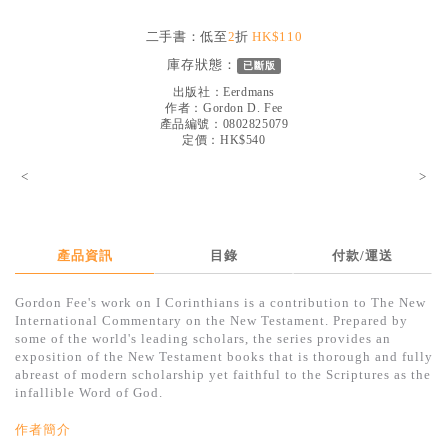
見證／傳記
二手書：低至
2
折
HK$110
文藝／勵志
庫存狀態：
已斷版
童書
出版社：
Eerdmans
作者：
Gordon D. Fee
產品編號：0802825079
精選影音
定價：HK$540
其他
<
>
禮品專區
得獎作品推介
產品資訊
目錄
付款/運送
暢銷榜
Gordon Fee's work on I Corinthians is a contribution to The New
中文二手書
International Commentary on the New Testament. Prepared by
some of the world's leading scholars, the series provides an
英文二手書
exposition of the New Testament books that is thorough and fully
abreast of modern scholarship yet faithful to the Scriptures as the
精選英文書
infallible Word of God.
電子書
作者簡介