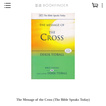
神學／教義
讀經／研經
聖經
信仰入門
教會歷史
靈修／禱告
信徒生活
教會事工
分齡牧養
社會／倫理
The Message of the Cross (The Bible Speaks Today)
哲學／宗教比較