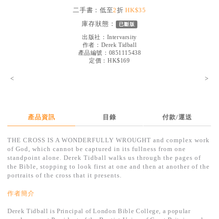
見證／傳記
二手書：低至
2
折
HK$35
庫存狀態：
已斷版
文藝／勵志
出版社：
Intervarsity
童書
作者：
Derek Tidball
產品編號：0851115438
定價：HK$169
精選影音
<
>
其他
禮品專區
得獎作品推介
產品資訊
目錄
付款/運送
暢銷榜
THE CROSS IS A WONDERFULLY WROUGHT and complex work
of God, which cannot be captured in its fullness from one
中文二手書
standpoint alone. Derek Tidball walks us through the pages of
the Bible, stopping to look first at one and then at another of the
英文二手書
portraits of the cross that it presents.
精選英文書
作者簡介
電子書
Derek Tidball is Principal of London Bible College, a popular