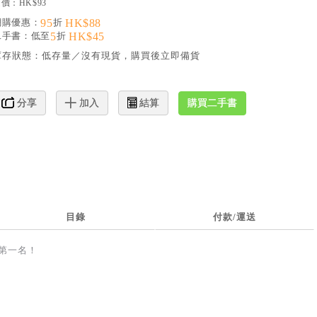
價：HK$93
網購優惠：
95
折
HK$88
二手書：低至
5
折
HK$45
庫存狀態：
低存量／沒有現貨，購買後立即備貨
購買二手書
分享
加入
結算
目錄
付款/運送
榜第一名！