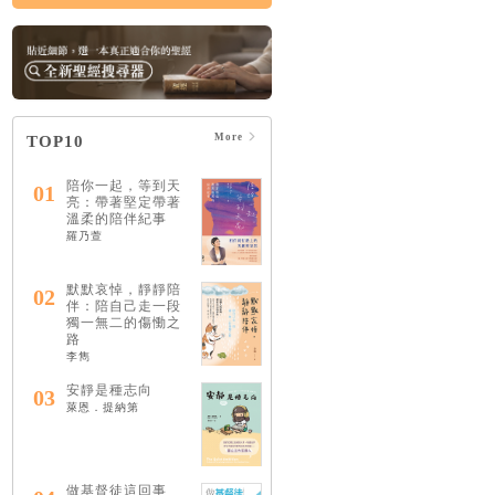
More
TOP10
陪你一起，等到天
01
亮：帶著堅定帶著
溫柔的陪伴紀事
羅乃萱
默默哀悼，靜靜陪
02
伴：陪自己走一段
獨一無二的傷慟之
路
李雋
安靜是種志向
03
萊恩．提納第
做基督徒這回事