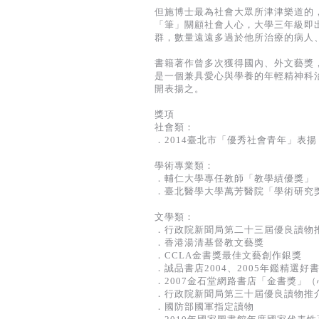
但施博士最為社會大眾所津津樂道的
「筆」關顧社會人心，大學三年級即
群，數量遠遠多過於他所治療的病人
書籍著作曾多次獲得國內、外文藝獎
是一個兼具愛心與學養的年輕精神科治
開表揚之。
獎項
社會類：
．2014臺北市「優秀社會青年」表揚
學術專業類：
．輔仁大學專任教師「教學績優獎」
．臺北醫學大學萬芳醫院「學術研究
文學類：
．行政院新聞局第二十三屆優良讀物
．香港湯清基督教文藝獎
．CCLA金書獎最佳文藝創作銀獎
．誠品書店2004、2005年鑑精選好
．2007金石堂網路書店「金書獎」
．行政院新聞局第三十屆優良讀物推
．國防部國軍指定讀物