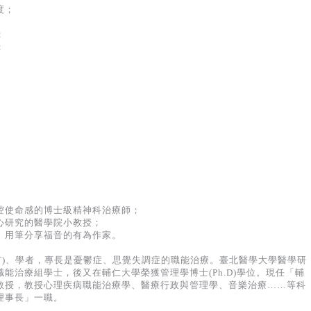
度；
；
；
。
腔使命感的博士級精神科治療師；
心研究的醫學院小教授；
、用筆分享福音的有為作家。
T)、學者，專長是憂鬱症、思覺失調症的職能治療。臺北醫學大學醫學研
能治療組學士，後又在輔仁大學榮獲管理學博士(Ph.D)學位。現任「輔
教授，教授心理疾病職能治療學、醫療行政與管理學、音樂治療……等科
理事長」一職。