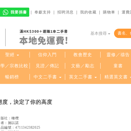
我要捐書
｜
奉獻支持
｜
招聘消息
｜
我的收藏
｜
購物車
｜
運費
滿HK$300＋選購1本二手書
基本搜尋
本地免運費!
聖經
信仰入門
教會歷史
靈修／禱告
哲學／宗教比較
見證／傳記
文藝／勵志
童書
暢銷榜
中文二手書
英文二手書
精選英文書
態度，決定了你的高度
出版社：
橄欖
作者：
施以諾
產品編號：
4711342382025