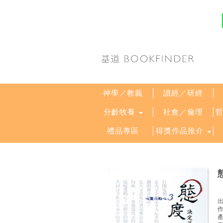
神學／教義
讀經／研經
分齡牧養
社會／倫理
禮品專區
得獎作品推介