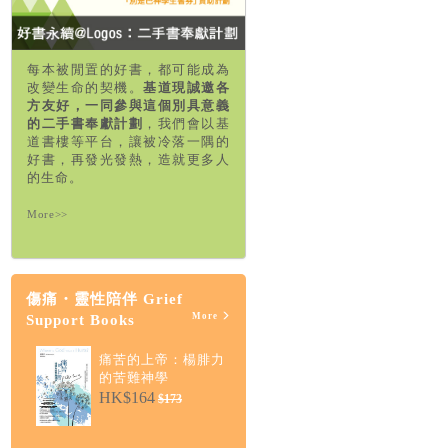
每本被閒置的好書，都可能成為
改變生命的契機。
基道現誠邀各
方友好，一同參與這個別具意義
的二手書奉獻計劃
，我們會以基
道書樓等平台，讓被冷落一隅的
好書，再發光發熱，造就更多人
的生命。
More>>
傷痛・靈性陪伴 Grief
More
Support Books
痛苦的上帝：楊腓力
的苦難神學
HK$164
$173