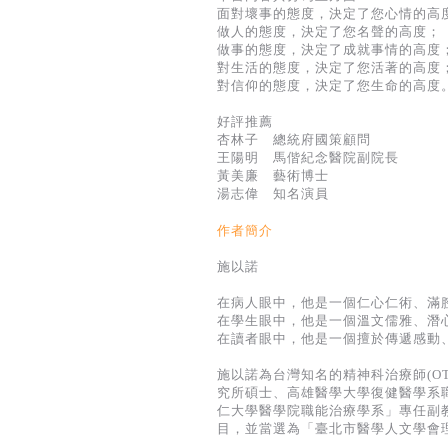
面對壞事的態度，決定了您心情的高
做人的態度，決定了您名聲的高度；
做事的態度，決定了成就事情的高度
對生活的態度，決定了您活著的高度
對信仰的態度，決定了您生命的高度
好評推薦
杏林子 總統府國策顧問
王陽明 馬偕紀念醫院副院長
黃美廉 藝術博士
湯志偉 知名演員
作者簡介
施以諾
在病人眼中，他是一個仁心仁術、滿
在學生眼中，他是一個溫文儒雅、潛
在讀者眼中，他是一個擅於傳遞感動
施以諾為台灣知名的精神科治療師(O
究所碩士、高雄醫學大學復健醫學系職
仁大學醫學院職能治療學系」專任副
目，並當選為「臺北市醫學人文學會