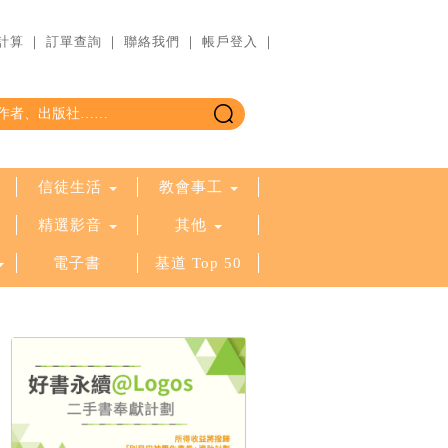
計算
｜
訂單查詢
｜
聯絡我們
｜
帳戶登入
｜
信徒生活
教會事工
精選影音
其他
電子書
基道 Top 50