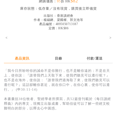
$82
網購優惠：
95
折 HK
見證／傳記
庫存狀態：
低存量／沒有現貨，購買後立即備貨
文藝／勵志
出版社：
香港讀經會
作者：
楊錫鏘、梁國權、郭文池等
童書
產品編號：4895050713187
定價：HK$86
精選影音
<
>
其他
禮品專區
產品資訊
目錄
付款/運送
得獎作品推介
「我今日所吩咐你的誡命不是你難行，也不是離你遠的；不是在天
暢銷榜
上，使你說：『誰替我們上天取下來，使我們聽見可以遵行呢？』
也不是在海外，使你說：『誰替我們過海取了來，使我們聽見可以
中文二手書
遵行呢？』這話卻離你甚近，就在你口中，在你心裏，使你可以遵
行。」 (申30:11-14)
英文二手書
本書囊括38位牧者、聖經學者所撰寫，共52篇曾刊載於《每日讀經
精選英文書
釋義》內的專文，現獨立出版成書，幫助信徒可以了解一些經文較
難明白的部分，以釋去心中困惑。
電子書