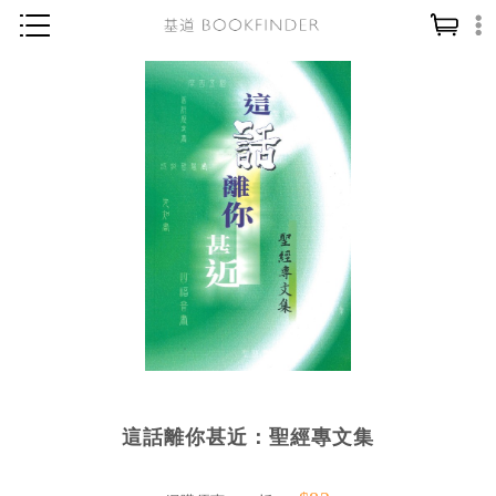
神學／教義
讀經／研經
聖經
信仰入門
教會歷史
靈修／禱告
信徒生活
教會事工
分齡牧養
這話離你甚近：聖經專文集
社會／倫理
哲學／宗教比較