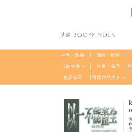
神學／教義
讀經／研經
分齡牧養
社會／倫理
禮品專區
得獎作品推介
O