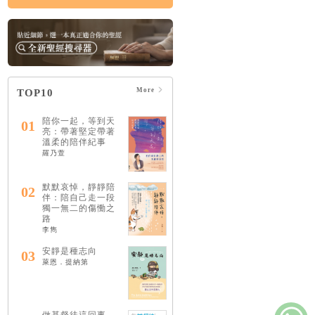
More
TOP10
陪你一起，等到天
01
亮：帶著堅定帶著
溫柔的陪伴紀事
羅乃萱
默默哀悼，靜靜陪
02
伴：陪自己走一段
獨一無二的傷慟之
路
李雋
安靜是種志向
03
萊恩．提納第