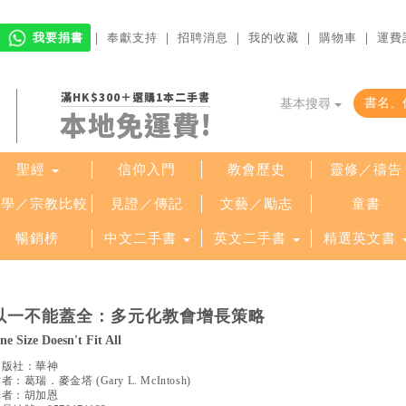
我要捐書
｜
奉獻支持
｜
招聘消息
｜
我的收藏
｜
購物車
｜
運費
滿HK$300＋選購1本二手書
基本搜尋
本地免運費!
聖經
信仰入門
教會歷史
靈修／禱告
哲學／宗教比較
見證／傳記
文藝／勵志
童書
暢銷榜
中文二手書
英文二手書
精選英文書
以一不能蓋全：多元化教會增長策略
ne Size Doesn't Fit All
出版社：
華神
作者：
葛瑞．麥金塔
(
Gary L. McIntosh
)
譯者：
胡加恩