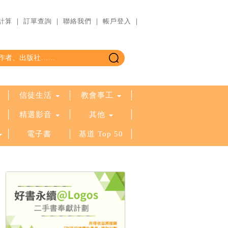
計算
｜
訂單查詢
｜
聯絡我們
｜
帳戶登入
｜
信徒生活
教會事工
精選影音
其他
電子書
基道 Top 50