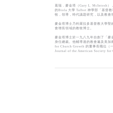
葛瑞．麥金塔（Gary L. McInto
的Biola 大學 Talbot 神學部「基督教事
牧，領導，時代議題研究，以及教會
麥金塔博士乃科羅拉多基督教大學聖經科
會增長領域的教牧博士。
麥金塔博士於一九八九年自創了「麥金格教會增長
身任總裁。他輔導過的教會遍及美加兩地，
for Church Growth 的董事長職
Journal of the American Society 