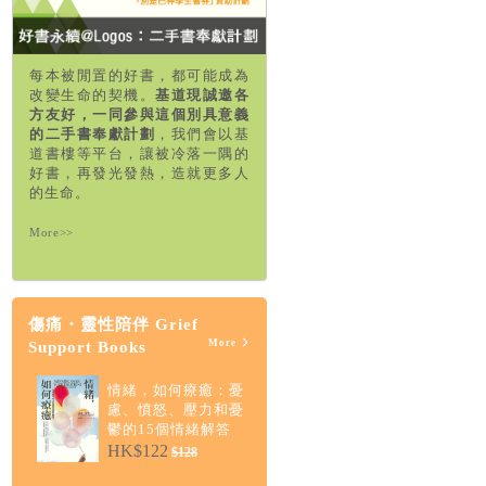
每本被閒置的好書，都可能成為
改變生命的契機。
基道現誠邀各
方友好，一同參與這個別具意義
的二手書奉獻計劃
，我們會以基
道書樓等平台，讓被冷落一隅的
好書，再發光發熱，造就更多人
的生命。
More>>
傷痛・靈性陪伴 Grief
More
Support Books
情緒，如何療癒：憂
慮、憤怒、壓力和憂
鬱的15個情緒解答
HK$122
$128