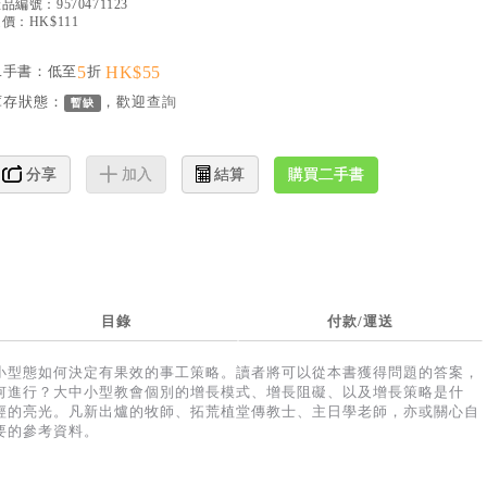
產品編號：
9570471123
價：HK$111
二手書：低至
5
折
HK$55
庫存狀態：
，歡迎
查詢
暫缺
購買二手書
分享
加入
結算
目錄
付款/運送
小型態如何決定有果效的事工策略。讀者將可以從本書獲得問題的答案，
何進行？大中小型教會個別的增長模式、增長阻礙、以及增長策略是什
經的亮光。凡新出爐的牧師、拓荒植堂傳教士、主日學老師，亦或關心自
要的參考資料。