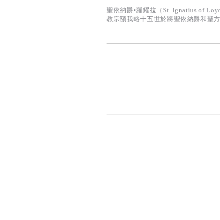
聖依納爵•羅耀拉（St. Ignatius o
教宗額我略十五世於將聖依納爵和聖