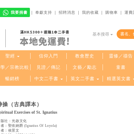
我要捐書
｜
奉獻支持
｜
招聘消息
｜
我的收藏
｜
購物車
｜
運費
滿HK$300＋選購1本二手書
基本搜尋
本地免運費!
聖經
信仰入門
教會歷史
靈修／禱告
哲學／宗教比較
見證／傳記
文藝／勵志
童書
暢銷榜
中文二手書
英文二手書
精選英文書
神操（古典譯本）
piritual Exercises of St. Ignatius
出版社：
光啟文化
作者：
聖依納爵
(
Ignatius Of Loyola
)
譯者：
侯景文