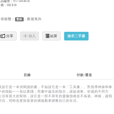
產品編號：
9575464656
價：HK$58
庫存狀態：
，歡迎
查詢
暫缺
徵求二手書
分享
加入
結算
目錄
付款/運送
其說它是一本供閱讀的書，不如說它是一本「工具書」。對指導神操和奉
中的指點一一加以實踐；而書中蘊含的指示，諸如省察、祈禱的不同方
生活有莫大的幫助，說它是一部不尋常的靈修指南並不為過。神操，讓我
聖召，同時也更按基督的價值觀來調整自己的生活。