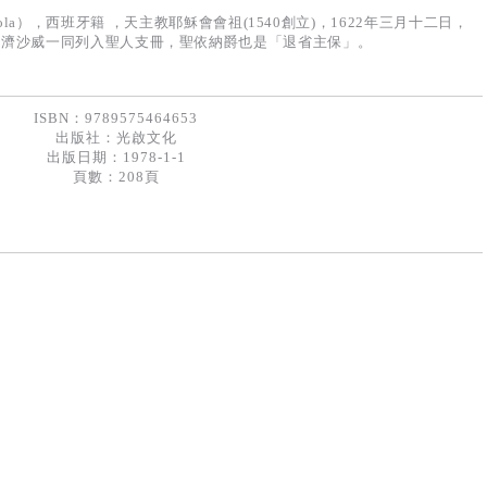
f Loyola），西班牙籍 ，天主教耶穌會會祖(1540創立)，1622年三月十二日，
方濟沙威一同列入聖人支冊，聖依納爵也是「退省主保」。
ISBN：9789575464653
出版社：
光啟文化
出版日期：1978-1-1
頁數：208頁