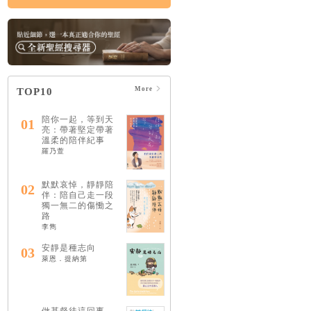
More
TOP10
陪你一起，等到天
01
亮：帶著堅定帶著
溫柔的陪伴紀事
羅乃萱
默默哀悼，靜靜陪
02
伴：陪自己走一段
獨一無二的傷慟之
路
李雋
安靜是種志向
03
萊恩．提納第