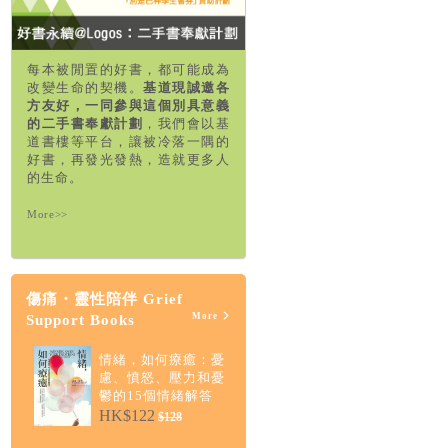
每本被閒置的好書，都可能成為
改變生命的契機。
基道現誠邀各
方友好，一同參與這個別具意義
的二手書奉獻計劃
，我們會以基
道書樓等平台，讓被冷落一隅的
好書，再發光發熱，造就更多人
的生命。
More>>
傷痛・靈性陪伴 Grief
More
Support Books
情緒，如何療癒：憂
慮、憤怒、壓力和憂
鬱的15個情緒解答
HK$122
$128