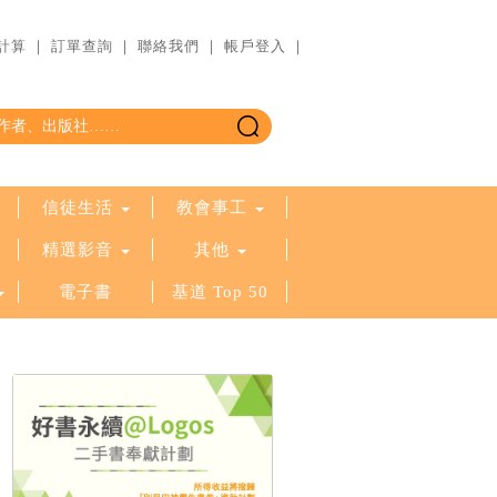
計算
｜
訂單查詢
｜
聯絡我們
｜
帳戶登入
｜
信徒生活
教會事工
精選影音
其他
電子書
基道 Top 50