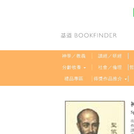
神學／教義
讀經／研經
分齡牧養
社會／倫理
禮品專區
得獎作品推介
S