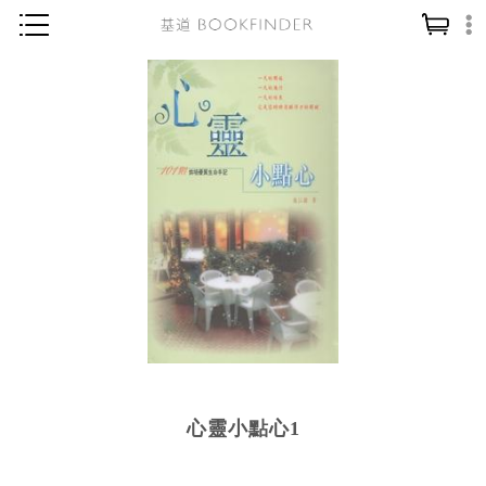
神學／教義
讀經／研經
聖經
信仰入門
教會歷史
靈修／禱告
信徒生活
教會事工
分齡牧養
心靈小點心1
社會／倫理
哲學／宗教比較