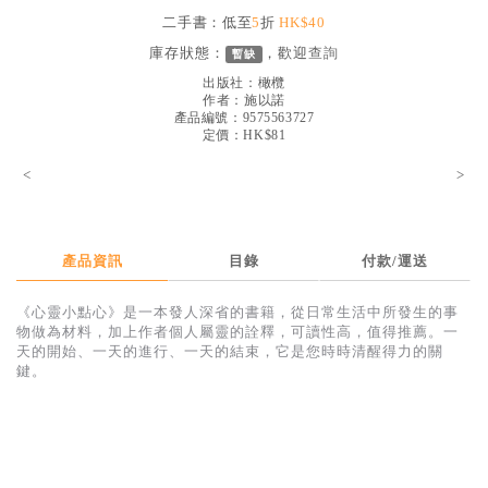
見證／傳記
二手書：低至
5
折
HK$40
庫存狀態：
，歡迎
查詢
暫缺
文藝／勵志
出版社：
橄欖
童書
作者：
施以諾
產品編號：9575563727
定價：HK$81
精選影音
<
>
其他
禮品專區
得獎作品推介
產品資訊
目錄
付款/運送
暢銷榜
《心靈小點心》是一本發人深省的書籍，從日常生活中所發生的事
物做為材料，加上作者個人屬靈的詮釋，可讀性高，值得推薦。一
中文二手書
天的開始、一天的進行、一天的結束，它是您時時清醒得力的關
鍵。
英文二手書
精選英文書
電子書