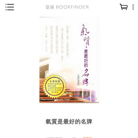
神學／教義
讀經／研經
聖經
信仰入門
教會歷史
靈修／禱告
信徒生活
教會事工
分齡牧養
氣質是最好的名牌
社會／倫理
哲學／宗教比較