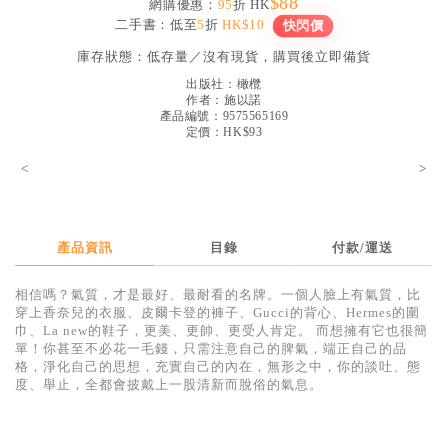
$88
網購優惠：
95
折 HK
見證／傳記
二手書：低至
5
折
HK$10
快閃價
文藝／勵志
庫存狀態：
低存量／沒有現貨，購買後立即備貨
出版社：
橄欖
童書
作者：
施以諾
產品編號：9575565169
精選影音
定價：HK$93
其他
<
>
禮品專區
得獎作品推介
產品資訊
目錄
付款/運送
暢銷榜
相信嗎？氣質，才是最好、最耐看的名牌。一個人臉上有氣質，比
中文二手書
穿上香奈兒的衣服、皮爾卡登的褲子、Gucci的背心、Hermes的圍
巾、La new的鞋子，更美、更帥、更受人肯定。 而想擁有它也很簡
英文二手書
單！你甚至不必花一毛錢，只需注意自己的脾氣，端正自己的品
格，淨化自己的思想，充實自己的內在，無形之中，你的談吐、態
精選英文書
度、舉止，全都會披戴上一股清新而脫俗的氣息。
電子書