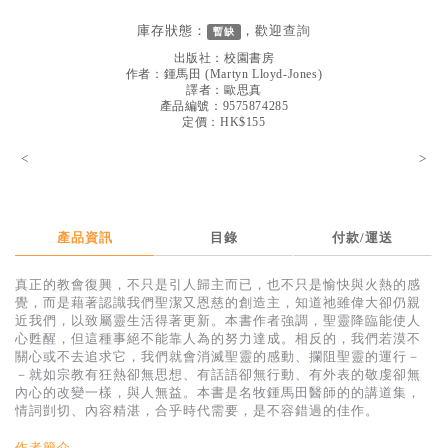
見證／傳記
庫存狀態：
，歡迎
查詢
暫缺
文藝／勵志
出版社：
校園書房
作者：
鍾馬田
(
Martyn Lloyd-Jones
)
童書
譯者：
歐思真
產品編號：9575874285
定價：HK$155
精選影音
<
>
其他
禮品專區
得獎作品推介
產品資訊
目錄
付款/運送
暢銷榜
真正的教會復興，不只是引人歸主而已，也不只是愉快與火熱的感
覺，而是藉著認識我們聖潔又恩慈的創造主，知道祂雖偉大卻仍親
中文二手書
近我們，以致屬靈生活得著更新。本書作者強調，聖靈降臨能使人
心甦醒，但這種事絕不能靠人為的努力達成。相反的，我們若漠不
英文二手書
關心或不去追求它，我們就會消滅聖靈的感動、攔阻聖靈的運行－
－就如宗教有狂熱卻無思想、有話語卻無行動、有外表的敬虔卻無
精選英文書
內心的改變一樣，與人無益。本書是名牧鍾馬田醫師的的講道集，
情詞剴切、內容精湛，合乎時代需要，是不容錯過的佳作。
電子書
作者簡介