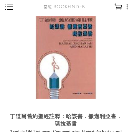
神學／教義
讀經／研經
聖經
信仰入門
教會歷史
靈修／禱告
信徒生活
教會事工
分齡牧養
丁道爾舊約聖經註釋：哈該書．撒迦利亞書．
社會／倫理
瑪拉基書
哲學／宗教比較
Tyndale Old Testament Commentaries: Haggai;Zechariah and