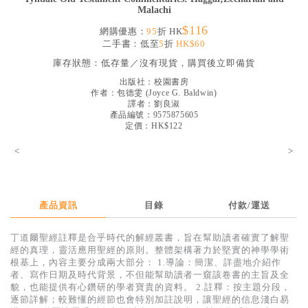
Malachi
見證／傳記
$116
網購優惠：
95
折 HK
文藝／勵志
二手書：低至
5
折
HK$60
童書
庫存狀態：
低存量／沒有現貨，購買後立即備貨
出版社：
校園書房
精選影音
作者：
包德雯
(
Joyce G. Baldwin
)
譯者：
劉良淑
其他
產品編號：9575875605
定價：HK$122
禮品專區
<
>
得獎作品推介
暢銷榜
產品資訊
目錄
付款/運送
中文二手書
英文二手書
丁道爾聖經註釋是合乎時代的解經叢書，旨在幫助讀者確實了解聖
經的真理，靈活應用聖經的原則。整體架構著力於堅實的神學學術
精選英文書
根基上，內容主要分成兩大部分： 1.導論：簡潔、詳盡地介紹作
者、寫作日期及時代背景，不但能幫助讀者一窺該卷書的主旨及全
電子書
貌，也能提供有心鑽研的學者寶貴的資料。 2.註釋：按主題分段，
逐節詳解；較難懂的經節也會特別加註說明，讓聖經的信息淺白易