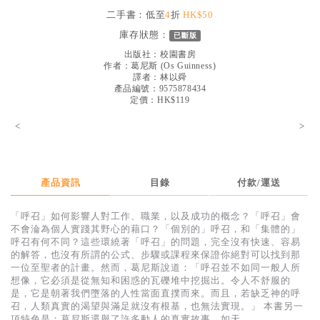
見證／傳記
二手書：低至
4
折
HK$50
庫存狀態：
已斷版
文藝／勵志
出版社：
校園書房
童書
作者：
葛尼斯
(
Os Guinness
)
譯者：
林以舜
產品編號：9575878434
精選影音
定價：HK$119
其他
<
>
禮品專區
得獎作品推介
產品資訊
目錄
付款/運送
暢銷榜
「呼召」如何影響人對工作、職業，以及成功的概念？「呼召」會
中文二手書
不會淪為個人實踐其野心的藉口？「個別的」呼召，和「集體的」
呼召有何不同？這些環繞著「呼召」的問題，完全沒有快速、容易
英文二手書
的解答，也沒有所謂的公式、步驟或課程來保證你絕對可以找到那
一位至聖者的計畫。然而，葛尼斯說道：「呼召並不如同一般人所
精選英文書
想像，它必須是從無知和困惑的瓦礫堆中挖掘出。令人不舒服的
是，它是朝著我們墮落的人性當面直撲而來。而且，若缺乏神的呼
電子書
召，人類真實的渴望與滿足就沒有根基，也無法實現。」 本書另一
項特色是：葛尼斯還舉了許多動人的真實故事，如天