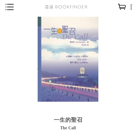
神學／教義
讀經／研經
聖經
信仰入門
教會歷史
靈修／禱告
信徒生活
教會事工
分齡牧養
一生的聖召
社會／倫理
The Call
哲學／宗教比較