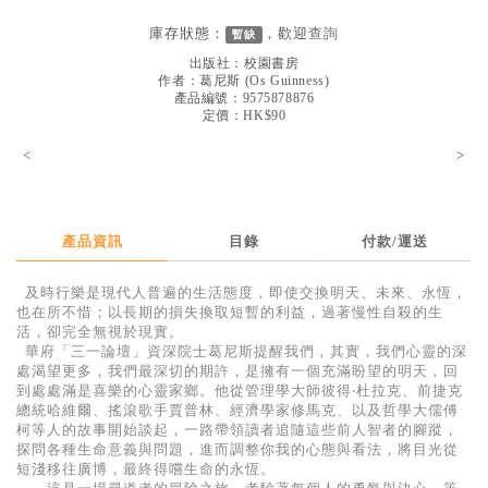
見證／傳記
庫存狀態：
，歡迎
查詢
暫缺
文藝／勵志
出版社：
校園書房
作者：
葛尼斯
(
Os Guinness
)
童書
產品編號：9575878876
定價：HK$90
精選影音
<
>
其他
禮品專區
產品資訊
目錄
付款/運送
得獎作品推介
及時行樂是現代人普遍的生活態度，即使交換明天、未來、永恆，
暢銷榜
也在所不惜；以長期的損失換取短暫的利益，過著慢性自殺的生
活，卻完全無視於現實。
中文二手書
華府「三一論壇」資深院士葛尼斯提醒我們，其實，我們心靈的深
處渴望更多，我們最深切的期許，是擁有一個充滿盼望的明天，回
英文二手書
到處處滿是喜樂的心靈家鄉。他從管理學大師彼得‧杜拉克、前捷克
總統哈維爾、搖滾歌手賈普林、經濟學家修馬克、以及哲學大儒傅
精選英文書
柯等人的故事開始談起，一路帶領讀者追隨這些前人智者的腳蹤，
探問各種生命意義與問題，進而調整你我的心態與看法，將目光從
電子書
短淺移往廣博，最終得嚐生命的永恆。