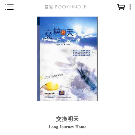
神學／教義
讀經／研經
聖經
信仰入門
教會歷史
靈修／禱告
信徒生活
教會事工
分齡牧養
交換明天
社會／倫理
Long Journey Home
哲學／宗教比較