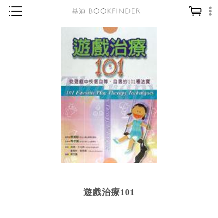
神學／教義
讀經／研經
聖經
信仰入門
教會歷史
靈修／禱告
信徒生活
教會事工
分齡牧養
遊戲治療101
社會／倫理
哲學／宗教比較