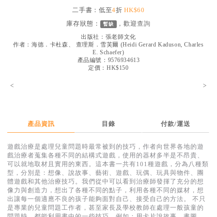
見證／傳記
二手書：低至
4
折
HK$60
庫存狀態：
，歡迎
查詢
暫缺
文藝／勵志
出版社：
張老師文化
童書
作者：
海德．卡杜森、 查理斯．雪芙爾
(
Heidi Gerard Kaduson, Charles
E. Schaefer
)
產品編號：9576934613
精選影音
定價：HK$150
其他
<
>
禮品專區
得獎作品推介
產品資訊
目錄
付款/運送
暢銷榜
遊戲治療是處理兒童問題時最常被到的技巧，作者向世界各地的遊
中文二手書
戲治療者蒐集各種不同的結構式遊戲，使用的器材多半是不昂貴、
可以就地取材且實用的東西。這本書一共有101種遊戲，分為八種類
英文二手書
型，分別是：想像、說故事、藝術、遊戲、玩偶、玩具與物件、團
體遊戲和其他治療技巧。我們從中可以看到治療師發揮了充分的想
精選英文書
像力與創造力，想出了各種不同的點子，利用各種不同的媒材，想
出讓每一個適應不良的孩子能夠面對自己、接受自己的方法。 不只
電子書
是專業的兒童問題工作者，甚至家長及學校教師在處理一般孩童的
問題時，都能利用書中的一些技巧，例如：用卡片說故事、畫圖、