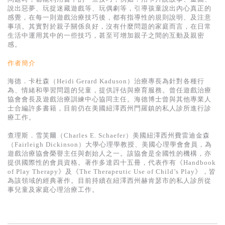
基道 Top 50
說出惡夢、玩捉迷藏遊戲等、玩偶劇等，引導孩童說出內心真正的
感覺，在每一則遊戲治療技巧後，都有指導性的規則說明、及注意
事項。其實對於親子關係良好，沒有什麼問題的家庭而言，在日常
生活中運用其中的一些技巧，甚至可增加親子之間的互動及親密
感。
作者簡介
海德．卡杜森（Heidi Gerard Kaduson）治療專長為針對各種行
為、情緒和學習問題的兒童，提供評估與療育服務。曾任遊戲治療
協會會長及遊戲治療訓練中心協同主任。海德博士曾與其他專業人
士合編許多書籍，目前仍在美國紐澤西州門羅鎮的私人診所進行診
療工作。
查理斯．雪芙爾（Charles E. Schaefer）美國紐澤西州費雷迪金森
（Fairleigh Dickinson）大學心理學教授、美國心理學會會員，為
遊戲治療協會榮譽主任與創始人之一。該協會是全國性的機構，亦
提供國際性的會員資格。著作多達四十五冊，代表作有《Handbook
of Play Therapy》及《The Therapeutic Use of Child’s Play》，皆
為該領域的經典著作。目前持續在紐澤西州赫肯瑟市的私人診所從
事兒童及家庭心理治療工作。