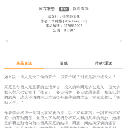
見證／傳記
庫存狀態：
，歡迎
查詢
暫缺
文藝／勵志
出版社：
張老師文化
作者：
李維榕
(
Wai-Yung Lee
)
童書
產品編號：9576935997
定價：HK$87
精選影音
<
>
其他
禮品專區
產品資訊
目錄
付款/運送
得獎作品推介
如果說：成人是受了傷的孩子，那孩子呢？到底是誰拒絕長大？
暢銷榜
家庭是每個人最重要的生活舞台，投入的時間最多也最久，但大多
中文二手書
數人都只把它當作「後台」，各自獨舞，各自疲態盡露，粗糙以對
的結果，讓這停泊的港口堆滿從外面帶回的垃圾，當然就難以「舞
英文二手書
動人生」了！
精選英文書
作者李維榕博士長期從事家族治療，以「家庭舞蹈」一詞來形容家
庭中的互動關係，並用文字為我們分析家人和諧共舞的奧妙。她總
電子書
是鮮明生動地勾勒出個案家庭的結構、問題、糾結與深切的痛苦，