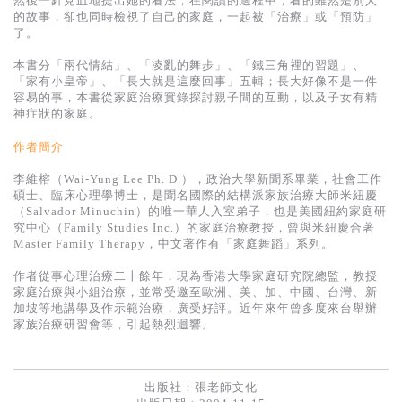
然後一針見血地提出她的看法，在閱讀的過程中，看的雖然是別人
基道 Top 50
的故事，卻也同時檢視了自己的家庭，一起被「治療」或「預防」
了。
本書分「兩代情結」、「凌亂的舞步」、「鐵三角裡的習題」、
「家有小皇帝」、「長大就是這麼回事」五輯；長大好像不是一件
容易的事，本書從家庭治療實錄探討親子間的互動，以及子女有精
神症狀的家庭。
作者簡介
李維榕（Wai-Yung Lee Ph. D.），政治大學新聞系畢業，社會工作
碩士、臨床心理學博士，是聞名國際的結構派家族治療大師米紐慶
（Salvador Minuchin）的唯一華人入室弟子，也是美國紐約家庭研
究中心（Family Studies Inc.）的家庭治療教授，曾與米紐慶合著
Master Family Therapy，中文著作有「家庭舞蹈」系列。
作者從事心理治療二十餘年，現為香港大學家庭研究院總監，教授
家庭治療與小組治療，並常受邀至歐洲、美、加、中國、台灣、新
加坡等地講學及作示範治療，廣受好評。近年來年曾多度來台舉辦
家族治療研習會等，引起熱烈迴響。
出版社：
張老師文化