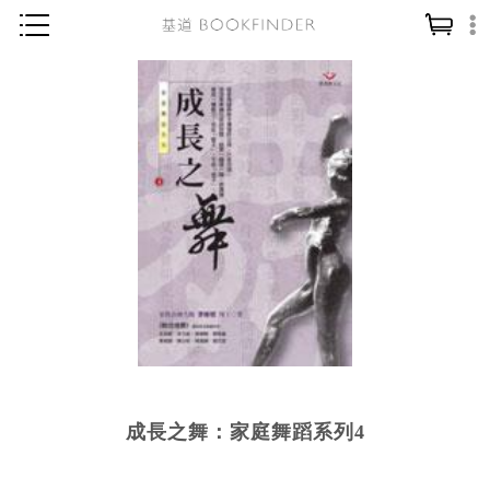
神學／教義
讀經／研經
聖經
信仰入門
教會歷史
靈修／禱告
信徒生活
教會事工
分齡牧養
成長之舞：家庭舞蹈系列4
社會／倫理
哲學／宗教比較