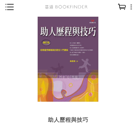
神學／教義
讀經／研經
聖經
信仰入門
教會歷史
靈修／禱告
信徒生活
教會事工
分齡牧養
助人歷程與技巧
社會／倫理
哲學／宗教比較