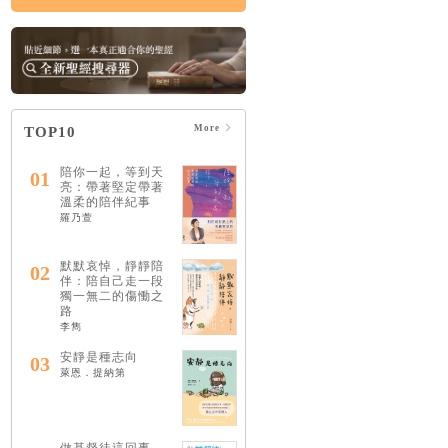
More
TOP10
陪你一起，等到天
01
亮：帶著堅定帶著
溫柔的陪伴紀事
羅乃萱
默默哀悼，靜靜陪
02
伴：陪自己走一段
獨一無二的傷慟之
路
李雋
安靜是種志向
03
萊恩．提納第