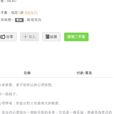
價：HK$67
二手書：低至
5
折
HK$35
庫存狀態：
，歡迎
查詢
暫缺
購買二手書
分享
加入
結算
目錄
付款/運送
未曾察覺、更不明所以的心理狀態。
的一面鏡子。
心理學者，所提出對人性最偉大的觀察。
，並在內心塑造出一個較完美的未來；它也是一種妥協，將被視為禁忌的