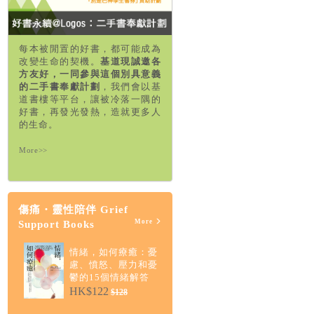
每本被閒置的好書，都可能成為
改變生命的契機。
基道現誠邀各
方友好，一同參與這個別具意義
的二手書奉獻計劃
，我們會以基
道書樓等平台，讓被冷落一隅的
好書，再發光發熱，造就更多人
的生命。
More>>
傷痛・靈性陪伴 Grief
More
Support Books
情緒，如何療癒：憂
慮、憤怒、壓力和憂
鬱的15個情緒解答
HK$122
$128