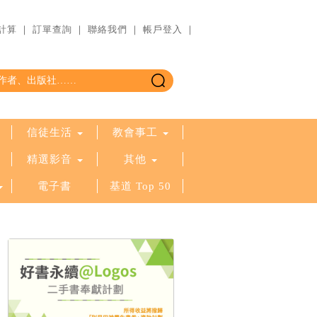
計算
｜
訂單查詢
｜
聯絡我們
｜
帳戶登入
｜
信徒生活
教會事工
精選影音
其他
電子書
基道 Top 50