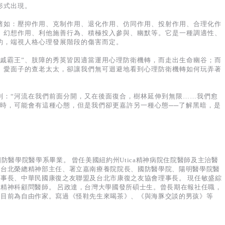
形式出現。
諸如：壓抑作用、克制作用、退化作用、仿同作用、投射作用、合理化作
、幻想作用、利他施善行為、積極投入參與、幽默等。它是一種調適性、
的，端視人格心理發展階段的傷害而定。
“戚霸王”、肢障的秀英皆因適當運用心理防衛機轉，而走出生命幽谷；而
、愛面子的查老太太，卻讓我們無可迴避地看到心理防衛機轉如何玩弄著
到：“河流在我們前面分開，又在後面復合，樹林延伸到無限……我們愈
書時，可能會有這種心態，但是我們卻更嘉許另一種心態──了解黑暗，是
防醫學院醫學系畢業。 曾任美國紐約州Utica精神病院住院醫師及主治醫
、台北榮總精神部主任、署立嘉南療養院院長、國防醫學院、陽明醫學院醫
事長、中華民國康復之友聯盟及台北市康復之友協會理事長。 現任敏盛綜
精神科顧問醫師。 呂政達，台灣大學國發所碩士生。曾長期在報社任職，
，目前為自由作家。寫過《怪鞋先生來喝茶》、《與海豚交談的男孩》等