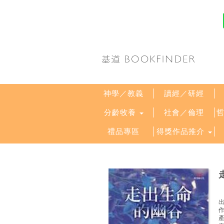
神學／教義
讀經／研經
分齡牧養
社會／倫理
禮品專區
得獎作品推介