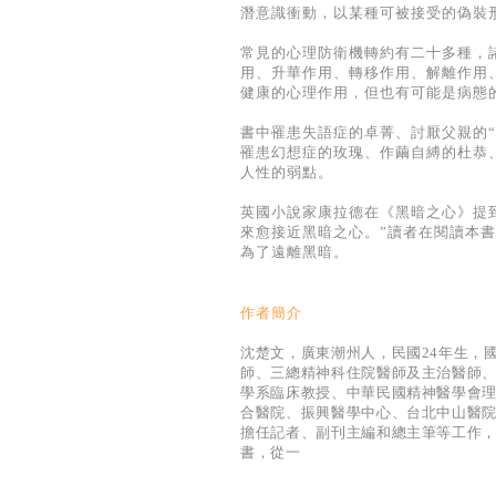
潛意識衝動，以某種可被接受的偽裝
常見的心理防衛機轉約有二十多種，
用、升華作用、轉移作用、解離作用
健康的心理作用，但也有可能是病態
書中罹患失語症的卓菁、討厭父親的
罹患幻想症的玫瑰、作繭自縛的杜恭
人性的弱點。
英國小說家康拉德在《黑暗之心》提
來愈接近黑暗之心。”讀者在閱讀本
為了遠離黑暗。
作者簡介
沈楚文，廣東潮州人，民國24年生，國
師、三總精神科住院醫師及主治醫師
學系臨床教授、中華民國精神醫學會理
合醫院、振興醫學中心、台北中山醫院
擔任記者、副刊主編和總主筆等工作
書，從一