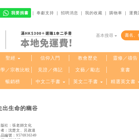
我要捐書
｜
奉獻支持
｜
招聘消息
｜
我的收藏
｜
購物車
｜
運費
滿HK$300＋選購1本二手書
基本搜尋
本地免運費!
聖經
信仰入門
教會歷史
靈修／禱告
哲學／宗教比較
見證／傳記
文藝／勵志
童書
暢銷榜
中文二手書
英文二手書
精選英文書
走出生命的幽谷
出版社：
張老師文化
作者：
沈楚文、呂政達
產品編號：
9576936349