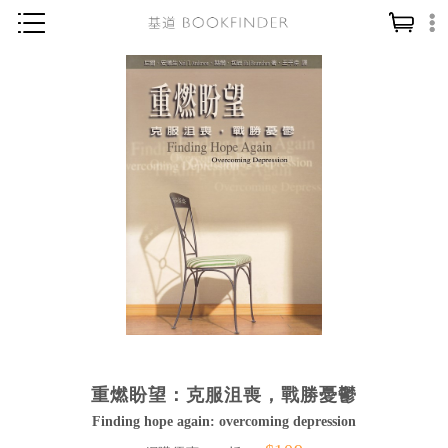
神學／教義
讀經／研經
聖經
信仰入門
教會歷史
靈修／禱告
信徒生活
教會事工
分齡牧養
重燃盼望：克服沮喪，戰勝憂鬱
社會／倫理
Finding hope again: overcoming depression
哲學／宗教比較