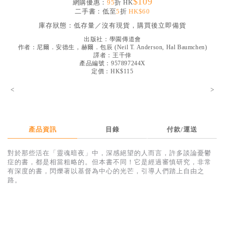
$109
網購優惠：
95
折 HK
見證／傳記
二手書：低至
5
折
HK$60
庫存狀態：
低存量／沒有現貨，購買後立即備貨
文藝／勵志
出版社：
學園傳道會
童書
作者：
尼爾．安德生，赫爾．包辰
(
Neil T. Anderson, Hal Baumchen
)
譯者：
王千倖
精選影音
產品編號：957897244X
定價：HK$115
其他
<
>
禮品專區
得獎作品推介
產品資訊
目錄
付款/運送
暢銷榜
對於那些活在「靈魂暗夜」中，深感絕望的人而言，許多談論憂鬱
中文二手書
症的書，都是相當粗略的。但本書不同！它是經過審慎研究，非常
有深度的書，閃爍著以基督為中心的光芒，引導人們踏上自由之
英文二手書
路。
精選英文書
電子書