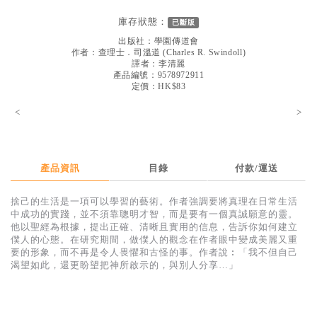
見證／傳記
庫存狀態：
已斷版
文藝／勵志
出版社：
學園傳道會
作者：
查理士．司溫道
(
Charles R. Swindoll
)
童書
譯者：
李清麗
產品編號：9578972911
定價：HK$83
精選影音
<
>
其他
禮品專區
得獎作品推介
產品資訊
目錄
付款/運送
暢銷榜
捨己的生活是一項可以學習的藝術。作者強調要將真理在日常生活
中成功的實踐，並不須靠聰明才智，而是要有一個真誠願意的靈。
中文二手書
他以聖經為根據，提出正確、清晰且實用的信息，告訴你如何建立
僕人的心態。在研究期間，做僕人的觀念在作者眼中變成美麗又重
英文二手書
要的形象，而不再是令人畏懼和古怪的事。作者說︰「我不但自己
渴望如此，還更盼望把神所啟示的，與別人分享…」
精選英文書
電子書