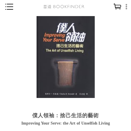
神學／教義
讀經／研經
聖經
信仰入門
教會歷史
靈修／禱告
信徒生活
教會事工
分齡牧養
僕人領袖：捨己生活的藝術
社會／倫理
Improving Your Serve: the Art of Unselfish Living
哲學／宗教比較