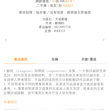
$147
網購優惠：
95
折 HK
見證／傳記
二手書：低至
3
折
HK$45
庫存狀態：
低存量／沒有現貨，購買後立即備貨
文藝／勵志
出版社：
天道書樓
童書
作者：
鄺炳釗
產品編號：962208172X
精選影音
定價：HK$155
<
其他
>
禮品專區
得獎作品推介
產品資訊
目錄
付款/運送
暢銷榜
1.解經 （exegesis）與釋經（exposition）並重。一方面詳細研究原
文詞、時代背景及有關資料，另一方面也對經文各節作仔細分析。2.
中文二手書
全由華人學者撰寫，不論用詞或思想方法都較翻譯作品易於了解。
3. 不同學者有不同的學養和專長，其著述可給讀者多方面的啟發和
英文二手書
參考。4. 重要的聖經原文盡量列出或加上英文音譯，然後在內文或
註腳詳細講解，使不懂原文者亦可深入研究聖經。
精選英文書
電子書
作者簡介