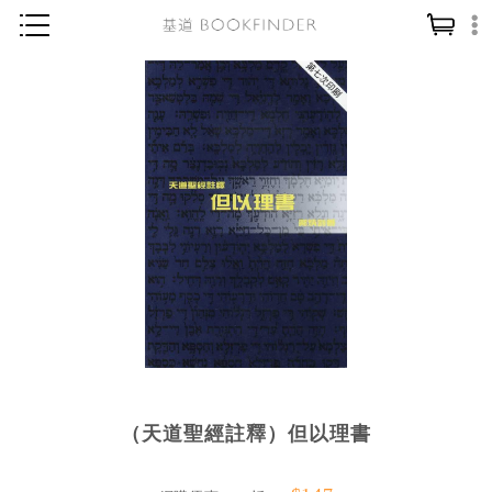
神學／教義
讀經／研經
聖經
信仰入門
教會歷史
靈修／禱告
信徒生活
教會事工
分齡牧養
（天道聖經註釋）但以理書
社會／倫理
哲學／宗教比較