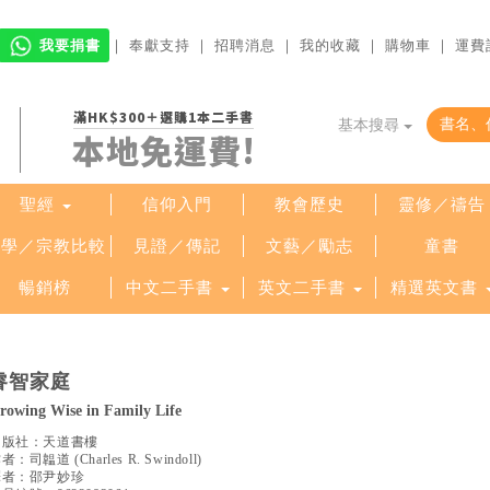
我要捐書
｜
奉獻支持
｜
招聘消息
｜
我的收藏
｜
購物車
｜
運費
滿HK$300＋選購1本二手書
基本搜尋
本地免運費!
聖經
信仰入門
教會歷史
靈修／禱告
哲學／宗教比較
見證／傳記
文藝／勵志
童書
暢銷榜
中文二手書
英文二手書
精選英文書
睿智家庭
rowing Wise in Family Life
出版社：
天道書樓
作者：
司韞道
(
Charles R. Swindoll
)
譯者：
邵尹妙珍