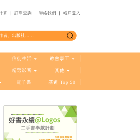
計算
｜
訂單查詢
｜
聯絡我們
｜
帳戶登入
｜
信徒生活
教會事工
精選影音
其他
電子書
基道 Top 50