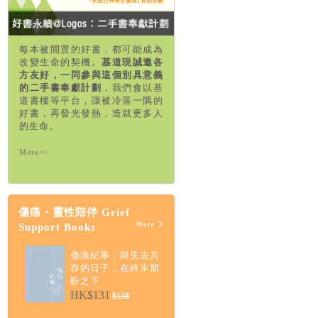
每本被閒置的好書，都可能成為
改變生命的契機。
基道現誠邀各
方友好，一同參與這個別具意義
的二手書奉獻計劃
，我們會以基
道書樓等平台，讓被冷落一隅的
好書，再發光發熱，造就更多人
的生命。
More>>
傷痛・靈性陪伴 Grief
More
Support Books
傷痛紀事：與失去共
存的日子，在終末期
盼之下
HK$131
$138