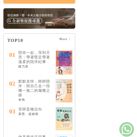
More
TOP10
陪你一起，等到天
01
亮：帶著堅定帶著
溫柔的陪伴紀事
羅乃萱
默默哀悼，靜靜陪
02
伴：陪自己走一段
獨一無二的傷慟之
路
李雋
安靜是種志向
03
萊恩．提納第