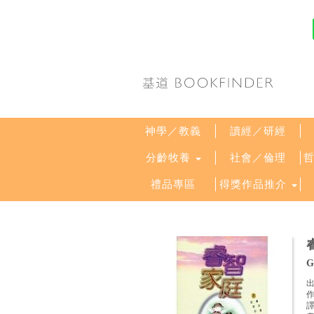
神學／教義
讀經／研經
分齡牧養
社會／倫理
禮品專區
得獎作品推介
G