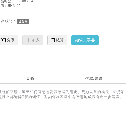
產品編號：
9622083064
價：HK$125
庫存狀態：
已斷版
徵求二手書
分享
加入
結算
目錄
付款/運送
聖經的立場，道出如何智慧地認識家庭的需要、照顧兒童的成長、維持家
靈性上都能得新的領悟，對如何在家庭中有智慧地成長有進一步認識。