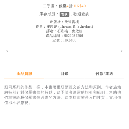
見證／傳記
二手書：低至
4
折
HK$40
庫存狀態：
，歡迎
查詢
暫缺
文藝／勵志
出版社：
天道書樓
童書
作者：
施賴納
(
Thomas R. Schreiner
)
譯者：
石彩燕、麥啟新
產品編號：9622084206
精選影音
定價：HK$100
其他
<
>
禮品專區
得獎作品推介
產品資訊
目錄
付款/運送
暢銷榜
跟同系列的作品一樣，本書著重研讀經文的方法和原則。作者施賴
中文二手書
納特別針對保羅書信的特點，給予讀者適當的指引和範例，幫助他
們掌握詮釋保羅書信必備的方法。這本指南雖是入門性質，實用價
英文二手書
值卻不容忽視。
精選英文書
電子書