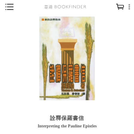
神學／教義
讀經／研經
聖經
信仰入門
教會歷史
靈修／禱告
信徒生活
教會事工
分齡牧養
詮釋保羅書信
社會／倫理
Interpreting the Pauline Epistles
哲學／宗教比較