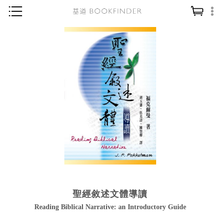
神學／教義
讀經／研經
聖經
信仰入門
教會歷史
靈修／禱告
信徒生活
教會事工
分齡牧養
聖經敘述文體導讀
社會／倫理
Reading Biblical Narrative: an Introductory Guide
哲學／宗教比較