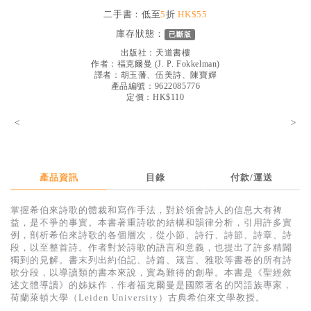
見證／傳記
二手書：低至
5
折
HK$55
庫存狀態：
已斷版
文藝／勵志
出版社：
天道書樓
童書
作者：
福克爾曼
(
J. P. Fokkelman
)
譯者：
胡玉藩、伍美詩、陳寶嬋
產品編號：9622085776
精選影音
定價：HK$110
其他
<
>
禮品專區
得獎作品推介
產品資訊
目錄
付款/運送
暢銷榜
掌握希伯來詩歌的體裁和寫作手法，對於領會詩人的信息大有裨
中文二手書
益，是不爭的事實。本書著重詩歌的結構和韻律分析，引用許多實
例，剖析希伯來詩歌的各個層次，從小節、詩行、詩節、詩章、詩
英文二手書
段，以至整首詩。作者對於詩歌的語言和意義，也提出了許多精闢
獨到的見解。書末列出約伯記、詩篇、箴言、雅歌等書卷的所有詩
精選英文書
歌分段，以導讀類的書本來說，實為難得的創舉。本書是《聖經敘
述文體導讀》的姊妹作，作者福克爾曼是國際著名的閃語族專家，
電子書
荷蘭萊頓大學（Leiden University）古典希伯來文學教授。