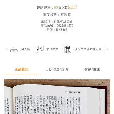
見證／傳記
$157
網購優惠：
95
折 HK
文藝／勵志
庫存狀態：
有現貨
出版社：
香港聖經公會
童書
產品編號：9622934579
定價：HK$165
精選影音
其他
<
>
個人版
繁體中文
現代中文譯本修訂版
禮品專區
得獎作品推介
暢銷榜
產品資訊
出版理念/說明
付款/運送
中文二手書
英文二手書
精選英文書
電子書