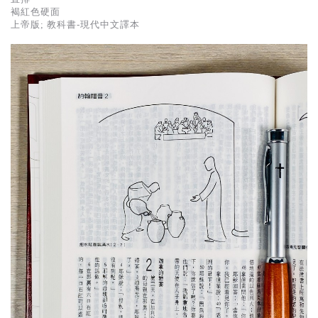
褐紅色硬面
上帝版; 教科書-現代中文譯本