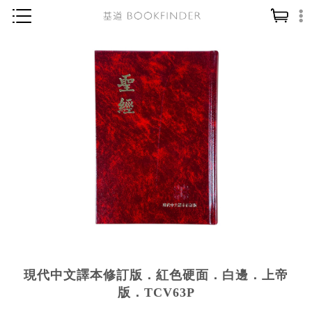
神學／教義
讀經／研經
聖經
信仰入門
教會歷史
靈修／禱告
信徒生活
教會事工
分齡牧養
現代中文譯本修訂版．紅色硬面．白邊．上帝
社會／倫理
版．TCV63P
哲學／宗教比較