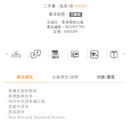
見證／傳記
二手書：低至
4
折
HK$80
庫存狀態：
已斷版
文藝／勵志
出版社：
香港聖經公會
童書
產品編號：9622937799
定價：HK$200
精選影音
其他
<
>
禮品專區
得獎作品推介
產品資訊
出版理念/說明
付款/運送
暢銷榜
中文二手書
．希臘文新約聖經
．新標點和合本
英文二手書
．現代中文譯本修訂版
．呂振中譯本
精選英文書
．思高譯本
．New Revised Standard Version
電子書