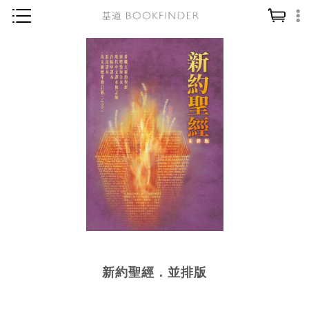
神學／教義
讀經／研經
聖經
信仰入門
教會歷史
靈修／禱告
信徒生活
教會事工
分齡牧養
新約聖經．並排版
社會／倫理
哲學／宗教比較