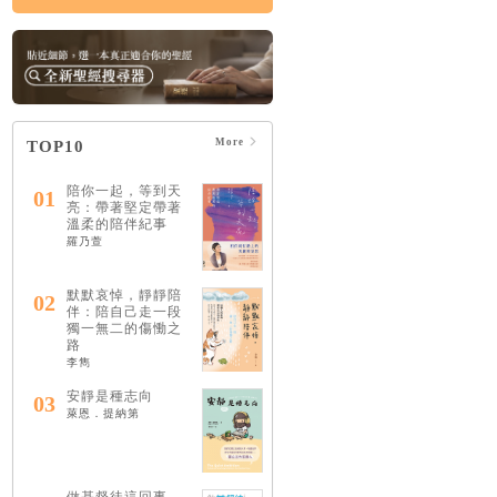
More
TOP10
陪你一起，等到天
01
亮：帶著堅定帶著
溫柔的陪伴紀事
羅乃萱
默默哀悼，靜靜陪
02
伴：陪自己走一段
獨一無二的傷慟之
路
李雋
安靜是種志向
03
萊恩．提納第