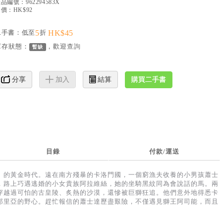
產品編號：
962294583X
價：HK$92
二手書：低至
5
折
HK$45
庫存狀態：
，歡迎
查詢
暫缺
購買二手書
分享
加入
結算
目錄
付款/運送
」的黃金時代。遠在南方殘暴的卡洛門國，一個窮漁夫收養的小男孩蕭士
，路上巧遇逃婚的小女貴族阿拉維絲，她的坐騎黑紋同為會說話的馬。兩
穿越過可怕的古皇陵、炙熱的沙漠，還慘被巨獅狂追。他們意外地得悉卡
那里亞的野心。趕忙報信的蕭士達歷盡艱險，不僅遇見獅王阿司能，而且