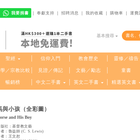
我要捐書
｜
奉獻支持
｜
招聘消息
｜
我的收藏
｜
購物車
｜
運費
滿HK$300＋選購1本二手書
基本搜尋
本地免運費!
聖經
信仰入門
教會歷史
靈修／禱告
哲學／宗教比較
見證／傳記
文藝／勵志
童書
暢銷榜
中文二手書
英文二手書
精選英文書
馬與小孩（全彩圖）
orse and His Boy
出版社：
基督教文藝
作者：
魯益師
(
C. S. Lewis
)
譯者：
王文恕