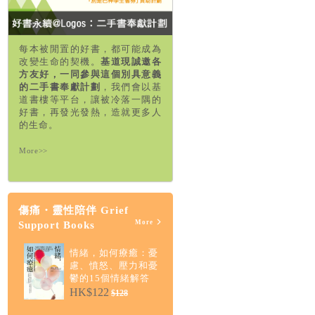
每本被閒置的好書，都可能成為
改變生命的契機。
基道現誠邀各
方友好，一同參與這個別具意義
的二手書奉獻計劃
，我們會以基
道書樓等平台，讓被冷落一隅的
好書，再發光發熱，造就更多人
的生命。
More>>
傷痛・靈性陪伴 Grief
More
Support Books
情緒，如何療癒：憂
慮、憤怒、壓力和憂
鬱的15個情緒解答
HK$122
$128