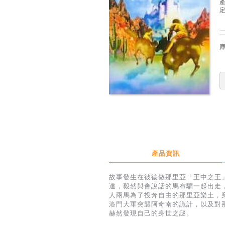
定
產品資訊
故事發生在彼德做那里亞「王中之王
達，毅然與會說話的馬布騮一起出走
人兩馬為了投奔自由的那里亞樂土，
洛門大軍突襲阿奇南的詭計，以及對
赫然發現自己的身世之謎。