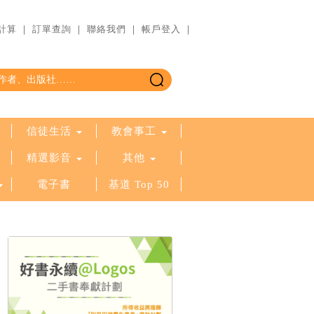
計算
｜
訂單查詢
｜
聯絡我們
｜
帳戶登入
｜
信徒生活
教會事工
精選影音
其他
電子書
基道 Top 50