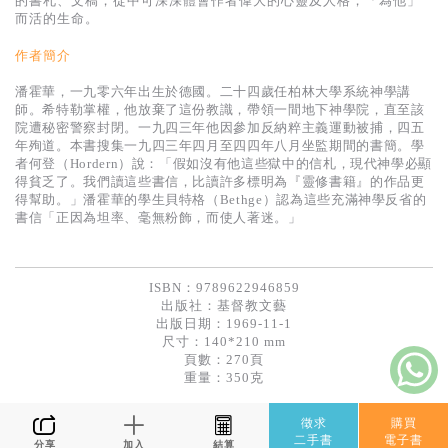
的書札、文稿，從中可深深體會作者偉大的心靈及人格，「為他」
基道 Top 50
而活的生命。
作者簡介
潘霍華，一九零六年出生於德國。二十四歲任柏林大學系統神學講
師。希特勒掌權，他放棄了這份教識，帶領一間地下神學院，直至該
院遭秘密警察封閉。一九四三年他因參加反納粹主義運動被捕，四五
年殉道。本書搜集一九四三年四月至四四年八月坐監期間的書簡。學
者何登（Hordern）說：「假如沒有他這些獄中的信札，現代神學必顯
得貧乏了。我們讀這些書信，比讀許多標明為『靈修書籍』的作品更
得幫助。」潘霍華的學生貝特格（Bethge）認為這些充滿神學反省的
書信「正因為坦率、毫無粉飾，而使人著迷。」
ISBN：9789622946859
出版社：
基督教文藝
出版日期：1969-11-1
尺寸：140*210 mm
頁數：270頁
重量：350克
徵求
購買
二手書
電子書
分享
加入
結算