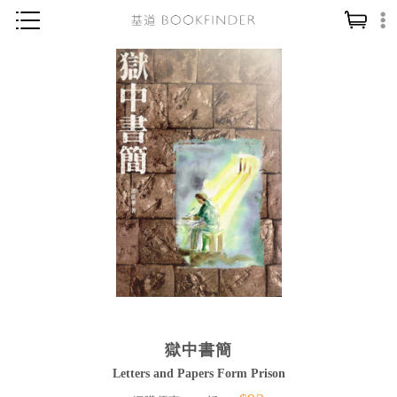
神學／教義
讀經／研經
聖經
信仰入門
教會歷史
靈修／禱告
信徒生活
教會事工
分齡牧養
獄中書簡
社會／倫理
Letters and Papers Form Prison
哲學／宗教比較