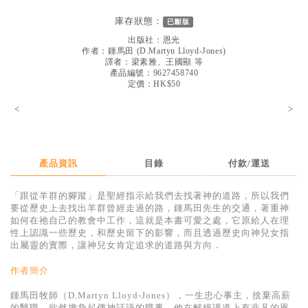
見證／傳記
庫存狀態：
已斷版
文藝／勵志
出版社：
恩光
作者：
鍾馬田
(
D.Martyn Lloyd-Jones
)
童書
譯者：
梁素雅、王國顯 等
產品編號：9627458740
定價：HK$50
精選影音
<
>
其他
禮品專區
得獎作品推介
產品資訊
目錄
付款/運送
暢銷榜
「跟從羊群的腳蹤」是聖經指示給我們去找著神的道路，所以我們
要從歷史上去找出羊群曾經走過的路，鍾馬田先生的交通，著重神
中文二手書
如何在祂自己的教會中工作，這就是本書可愛之處，它原給人在理
性上認識一些歷史，和歷史留下的影響，而且透過歷史向神兒女指
英文二手書
出屬靈的實際，讓神兒女肯定追求的道路與方向．
精選英文書
作者簡介
電子書
鍾馬田牧師（D.Martyn Lloyd-Jones），一生忠心事主，捨棄高薪
的醫職，欣然擔負起傳神話語的職事。他在解經講道上有非凡的恩