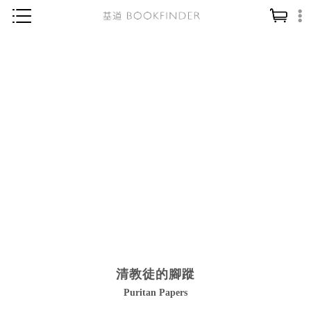
神學／教義
讀經／研經
聖經
信仰入門
教會歷史
靈修／禱告
信徒生活
教會事工
分齡牧養
清教徒的腳蹤
社會／倫理
Puritan Papers
哲學／宗教比較