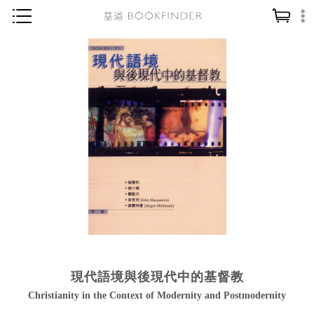
神學／教義
讀經／研經
聖經
信仰入門
教會歷史
靈修／禱告
信徒生活
教會事工
分齡牧養
現代語境與後現代中的基督教
社會／倫理
Christianity in the Context of Modernity and Postmodernity
哲學／宗教比較