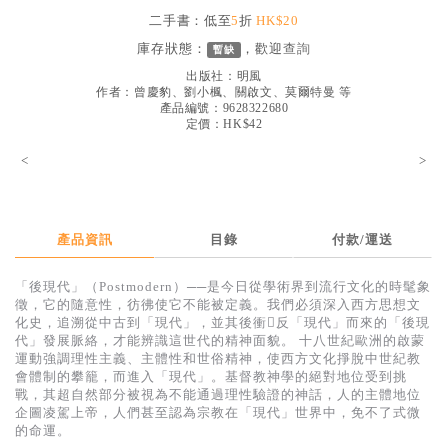
見證／傳記
二手書：低至
5
折
HK$20
庫存狀態：
，歡迎
查詢
暫缺
文藝／勵志
出版社：
明風
童書
作者：
曾慶豹、劉小楓、關啟文、莫爾特曼 等
產品編號：9628322680
定價：HK$42
精選影音
<
>
其他
禮品專區
得獎作品推介
產品資訊
目錄
付款/運送
暢銷榜
「後現代」（Postmodern）──是今日從學術界到流行文化的時髦象
徵，它的隨意性，彷彿使它不能被定義。我們必須深入西方思想文
中文二手書
化史，追溯從中古到「現代」，並其後衝反「現代」而來的「後現
代」發展脈絡，才能辨識這世代的精神面貌。 十八世紀歐洲的啟蒙
英文二手書
運動強調理性主義、主體性和世俗精神，使西方文化掙脫中世紀教
會體制的攀籠，而進入「現代」。基督教神學的絕對地位受到挑
精選英文書
戰，其超自然部分被視為不能通過理性驗證的神話，人的主體地位
企圖凌駕上帝，人們甚至認為宗教在「現代」世界中，免不了式微
電子書
的命運。