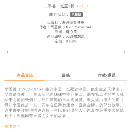
見證／傳記
二手書：低至
5
折
HK$50
庫存狀態：
已斷版
文藝／勵志
出版社：
海外基督使團
童書
作者：
馬蓋蘭
(
David Mccasland
)
譯者：
蘇心美
產品編號：9628402021
精選影音
定價：HK$98
其他
<
>
禮品專區
得獎作品推介
產品資訊
目錄
付款/運送
暢銷榜
李愛銳（1902-1945）生於中國，也死於中國。他出生於天津市，
中文二手書
父母是宣教士，在四個兄弟姊妹中排行第二。他在第二次世界大戰
結束之前的幾個月，死在濰縣的日本拘留營。世人經由感人的影片
英文二手書
得知李愛銳於一九二四年在巴黎奧運會「直奔金牌」的部分故事。
這本書更詳盡地描述這位一生比賽到底的人，以及在最重要大的競
精選英文書
賽中，與他同奔天路之女子的故事。
電子書
作者簡介