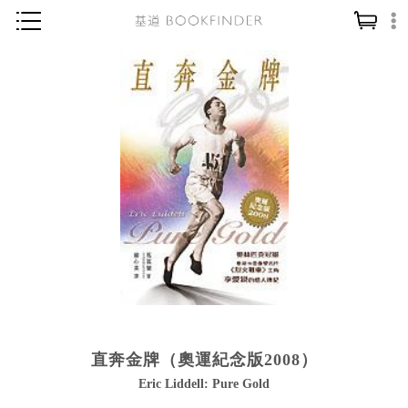
神學／教義
讀經／研經
聖經
信仰入門
教會歷史
靈修／禱告
信徒生活
教會事工
分齡牧養
直奔金牌（奧運紀念版2008）
社會／倫理
Eric Liddell: Pure Gold
哲學／宗教比較