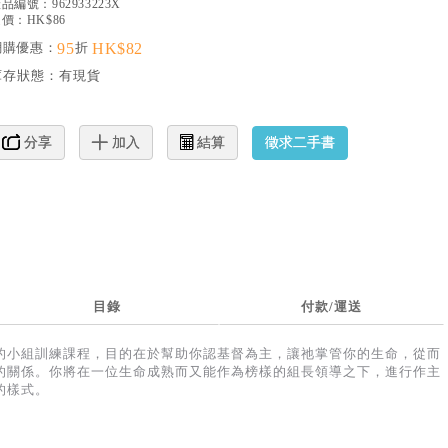
產品編號：
962933223X
價：HK$86
網購優惠：
95
折
HK$82
庫存狀態：
有現貨
徵求二手書
分享
加入
結算
目錄
付款/運送
的小組訓練課程，目的在於幫助你認基督為主，讓祂掌管你的生命，從而
的關係。你將在一位生命成熟而又能作為榜樣的組長領導之下，進行作主
的樣式。