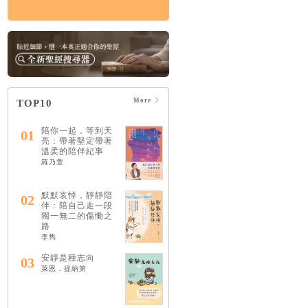
More
TOP10
陪你一起，等到天
01
亮：帶著堅定帶著
溫柔的陪伴紀事
羅乃萱
默默哀悼，靜靜陪
02
伴：陪自己走一段
獨一無二的傷慟之
路
李雋
安靜是種志向
03
萊恩．提納第