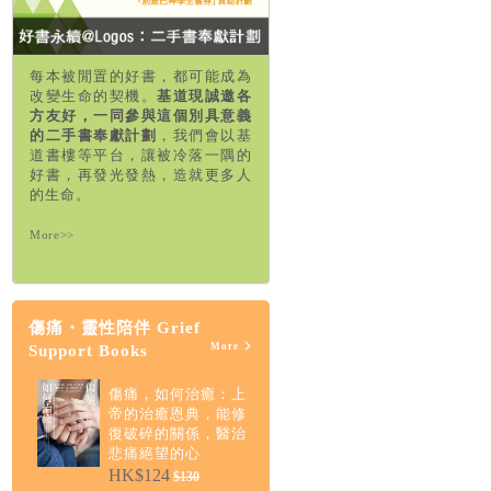
每本被閒置的好書，都可能成為
改變生命的契機。
基道現誠邀各
方友好，一同參與這個別具意義
的二手書奉獻計劃
，我們會以基
道書樓等平台，讓被冷落一隅的
好書，再發光發熱，造就更多人
的生命。
More>>
傷痛・靈性陪伴 Grief
More
Support Books
傷痛，如何治癒：上
帝的治癒恩典，能修
復破碎的關係，醫治
悲痛絕望的心
HK$124
$130