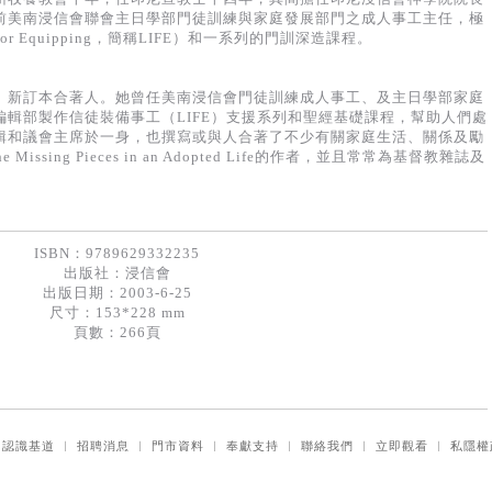
前美南浸信會聯會主日學部門徒訓練與家庭發展部門之成人事工主任，極
 for Equipping，簡稱LIFE）和一系列的門訓深造課程。
主生命》新訂本合著人。她曾任美南浸信會門徒訓練成人事工、及主日學部家庭
輯部製作信徒裝備事工（LIFE）支援系列和聖經基礎課程，幫助人們處
輯和議會主席於一身，也撰寫或與人合著了不少有關家庭生活、關係及勵
Missing Pieces in an Adopted Life的作者，並且常常為基督教雜誌及
ISBN：9789629332235
出版社：
浸信會
出版日期：2003-6-25
尺寸：153*228 mm
頁數：266頁
｜
認識基道
｜
招聘消息
｜
門市資料
｜
奉獻支持
｜
聯絡我們
｜
立即觀看
｜
私隱權