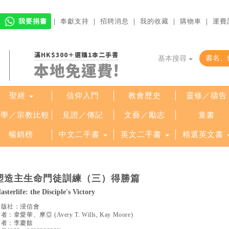
我要捐書
｜
奉獻支持
｜
招聘消息
｜
我的收藏
｜
購物車
｜
運費
滿HK$300＋選購1本二手書
基本搜尋
本地免運費!
聖經
信仰入門
教會歷史
靈修／禱告
哲學／宗教比較
見證／傳記
文藝／勵志
童書
暢銷榜
中文二手書
英文二手書
精選英文書
塑造主生命門徒訓練（三）得勝篇
asterlife: the Disciple's Victory
出版社：
浸信會
作者：
韋愛華、摩亞
(
Avery T. Wills, Kay Moore
)
譯者：
李慶餘