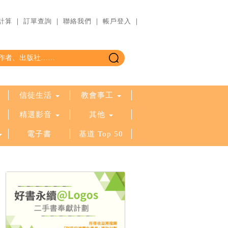
計算
｜
訂單查詢
｜
聯絡我們
｜
帳戶登入
｜
信徒生活
教會事工
精選影音
其他
電子書
基道 Top 50