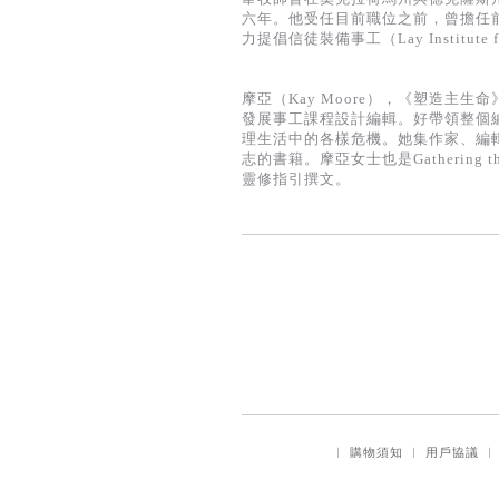
六年。他受任目前職位之前，曾擔任
力提倡信徒裝備事工（Lay Institute
摩亞（Kay Moore），《塑造
發展事工課程設計編輯。好帶領整個編
理生活中的各樣危機。她集作家、編
志的書籍。摩亞女士也是Gathering the 
靈修指引撰文。
｜
購物須知
｜
用戶協議