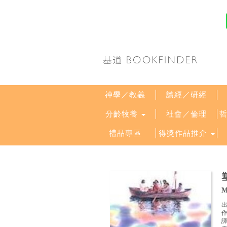
神學／教義
讀經／研經
分齡牧養
社會／倫理
禮品專區
得獎作品推介
M