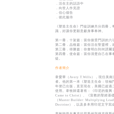
．活在主的話語中
．向世人作見證
．信心禱告
．彼此服侍
《塑造主生命》門徒訓練共分四冊，
識，好讓你更願意獻身事奉神。
第一冊．十架篇：當你接受門訓的六
第二冊．品格篇：當你活在聖靈裡，
第三冊．得勝篇：你會明白到何謂屬
第四冊．使命篇：當你清楚自己在事
徒。
作者簡介
韋愛華（Avery T.Wills）
者。他的第一本《塑造主生命：領袖門徒訓練》（Mas
年便已出版，直至現在，美國已超過
使用。韋牧師還著有：《印尼的復興：為何二百萬
Came to Christ）、《宣教的聖經基礎
（Master Builder: Multiplying
Doctrine），以及多本用印尼文字
韋牧師曾在奧克拉荷馬州與德克薩斯