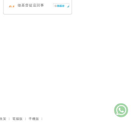
做基督徒這回事
04
（中英對照）
蔡頌輝
慢，是祂故意的
05
艾倫．法德林
耶穌效應：對讀四
06
福音與典外福音，
重尋失落的耶穌拼
圖
李子健
笑忘書：一位神學
07
院老師患癌後經歷
的淚與愛
梁國強
舊約聖經神學（卷
08
政策
｜
電腦版
｜
手機版
｜
下）：著作聖卷
李思敬