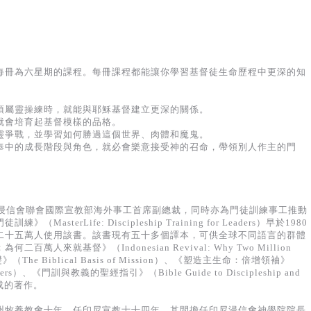
每冊為六星期的課程。每冊課程都能讓你學習基督徒生命歷程中更深的知
項屬靈操練時，就能與耶穌基督建立更深的關係。
就會培育起基督模樣的品格。
靈爭戰，並學習如何勝過這個世界、肉體和魔鬼。
奉中的成長階段與角色，就必會樂意接受神的召命，帶領別人作主的門
，現任美南浸信會聯會國際宣教部海外事工首席副總裁，同時亦為門徒訓練事工推動
terLife: Discipleship Training for Leaders）早於1980
二十五萬人使用該書。該書現有五十多個譯本，可供全球不同語言的群體
人來就基督》（Indonesian Revival: Why Two Million
》（The Biblical Basis of Mission）、《塑造主生命：倍增領袖》
 Leaders）、《門訓與教義的聖經指引》（Bible Guide to Discipleship and
寫成的著作。
州牧養教會十年，任印尼宣教士十四年，其間擔任印尼浸信會神學院院長