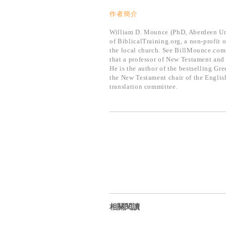
作者簡介
William D. Mounce (PhD, Aberdeen Univ
of BiblicalTraining.org, a non-profit 
the local church. See BillMounce.com 
that a professor of New Testament and
He is the author of the bestselling Gr
the New Testament chair of the English
translation committee.
相關閱讀