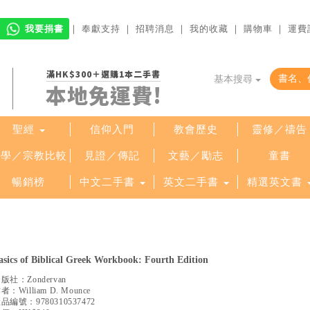
我要捐書
｜
奉獻支持
｜
招聘消息
｜
我的收藏
｜
購物車
｜
運費
滿HK$300＋選購1本二手書
基本搜尋
本地免運費!
聖經
信仰入門
教會歷史
靈修／禱告
哲學／宗教比較
見證／傳記
文藝／勵志
童書
暢銷榜
中文二手書
英文二手書
精選英文書
asics of Biblical Greek Workbook: Fourth Edition
出版社：
Zondervan
作者：
William D. Mounce
產品編號：
9780310537472