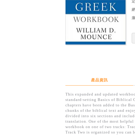
定
產品資訊
This expanded and updated workbook
standard-setting Basics of Biblical
chapters have been added to the Bas
chunks of the biblical text and enjoy
divided into six sections and includ
translation. One of the most helpfu
workbook on one of two tracks: Trac
Track Two is organized so you can le