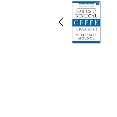
｜
購物須知
｜
用戶協議