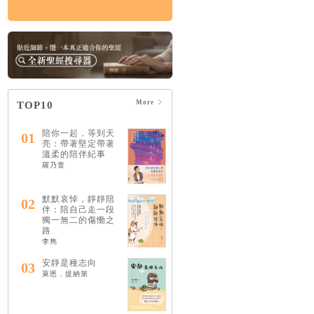
More
TOP10
陪你一起，等到天
01
亮：帶著堅定帶著
溫柔的陪伴紀事
羅乃萱
默默哀悼，靜靜陪
02
伴：陪自己走一段
獨一無二的傷慟之
路
李雋
安靜是種志向
03
萊恩．提納第