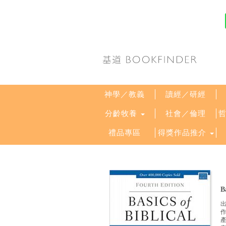
神學／教義
讀經／研經
分齡牧養
社會／倫理
禮品專區
得獎作品推介
B