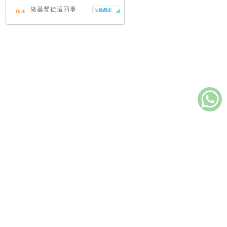
做基督徒這回事
04
（中英對照）
蔡頌輝
慢，是祂故意的
05
艾倫．法德林
耶穌效應：對讀四
06
福音與典外福音，
重尋失落的耶穌拼
圖
李子健
笑忘書：一位神學
07
院老師患癌後經歷
的淚與愛
梁國強
政策
｜
電腦版
｜
手機版
｜
舊約聖經神學（卷
08
下）：著作聖卷
李思敬