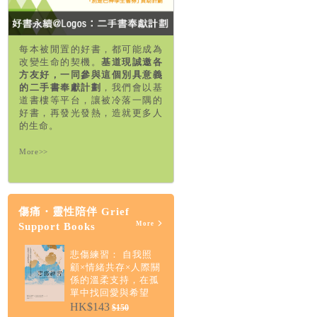
每本被閒置的好書，都可能成為
改變生命的契機。
基道現誠邀各
方友好，一同參與這個別具意義
的二手書奉獻計劃
，我們會以基
道書樓等平台，讓被冷落一隅的
好書，再發光發熱，造就更多人
的生命。
More>>
傷痛・靈性陪伴 Grief
More
Support Books
悲傷練習： 自我照
顧×情緒共存×人際關
係的溫柔支持，在孤
單中找回愛與希望
HK$143
$150