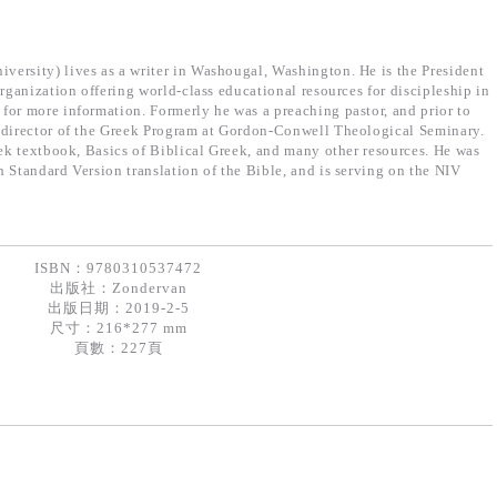
ersity) lives as a writer in Washougal, Washington. He is the President
organization offering world-class educational resources for discipleship in
for more information. Formerly he was a preaching pastor, and prior to
 director of the Greek Program at Gordon-Conwell Theological Seminary.
eek textbook, Basics of Biblical Greek, and many other resources. He was
 Standard Version translation of the Bible, and is serving on the NIV
ISBN：9780310537472
出版社：
Zondervan
出版日期：2019-2-5
尺寸：216*277 mm
頁數：227頁