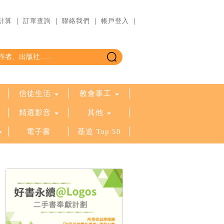
計算
｜
訂單查詢
｜
聯絡我們
｜
帳戶登入
｜
信徒生活
教會事工
精選影音
其他
電子書
基道 Top 50