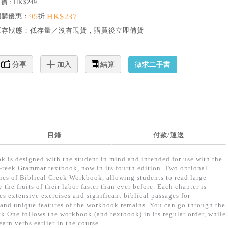
價：HK$249
網購優惠：
95
折
HK$237
庫存狀態：
低存量／沒有現貨，購買後立即備貨
徵求二手書
分享
加入
結算
目錄
付款/運送
 is designed with the student in mind and intended for use with the
 Greek Grammar textbook, now in its fourth edition. Two optional
ics of Biblical Greek Workbook, allowing students to read large
 the fruits of their labor faster than ever before. Each chapter is
es extensive exercises and significant biblical passages for
l and unique features of the workbook remains. You can go through the
k One follows the workbook (and textbook) in its regular order, while
arn verbs earlier in the course.