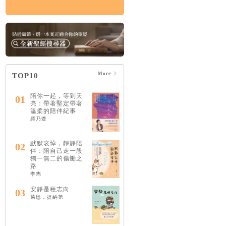
More
TOP10
陪你一起，等到天
01
亮：帶著堅定帶著
溫柔的陪伴紀事
羅乃萱
默默哀悼，靜靜陪
02
伴：陪自己走一段
獨一無二的傷慟之
路
李雋
安靜是種志向
03
萊恩．提納第