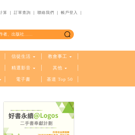
計算
｜
訂單查詢
｜
聯絡我們
｜
帳戶登入
｜
信徒生活
教會事工
精選影音
其他
電子書
基道 Top 50