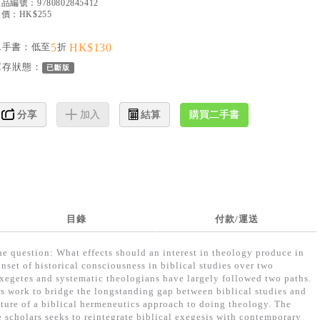
產品編號：
9780802845412
價：HK$255
二手書：低至
5
折
HK$130
庫存狀態：
已斷版
購買二手書
分享
加入
結算
目錄
付款/運送
he question: What effects should an interest in theology produce in
onset of historical consciousness in biblical studies over two
exegetes and systematic theologians have largely followed two paths.
rs work to bridge the longstanding gap between biblical studies and
ture of a biblical hermeneutics approach to doing theology. The
 scholars seeks to reintegrate biblical exegesis with contemporary