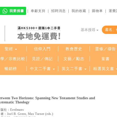
我要捐書
｜
奉獻支持
｜
招聘消息
｜
我的收藏
｜
購物車
｜
運費
滿HK$300＋選購1本二手書
基本搜尋
本地免運費!
聖經
信仰入門
教會歷史
靈修／禱告
哲學／宗教比較
見證／傳記
文藝／勵志
童書
暢銷榜
中文二手書
英文二手書
精選英文書
etween Two Horizons: Spanning New Testament Studies and
ystematic Theology
出版社：
Eerdmans
作者：
Joel B. Green, Max Turner (eds.)