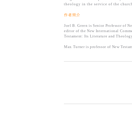
theology in the service of the churc
作者簡介
Joel B. Green is Senior Professor of N
editor of the New International Comm
Testament: Its Literature and Theology
Max Turner is professor of New Testa