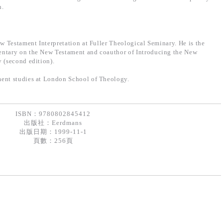
h.
ew Testament Interpretation at Fuller Theological Seminary. He is the
entary on the New Testament and coauthor of Introducing the New
 (second edition).
ment studies at London School of Theology.
ISBN：9780802845412
出版社：
Eerdmans
出版日期：1999-11-1
頁數：256頁