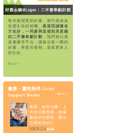
每本被閒置的好書，都可能成為
改變生命的契機。
基道現誠邀各
方友好，一同參與這個別具意義
的二手書奉獻計劃
，我們會以基
道書樓等平台，讓被冷落一隅的
好書，再發光發熱，造就更多人
的生命。
More>>
傷痛・靈性陪伴 Grief
More
Support Books
傷痛，如何治癒：上
帝的治癒恩典，能修
復破碎的關係，醫治
悲痛絕望的心
HK$124
$130