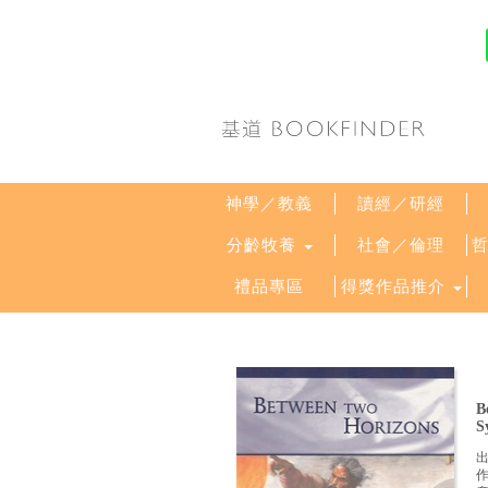
神學／教義
讀經／研經
分齡牧養
社會／倫理
禮品專區
得獎作品推介
B
S