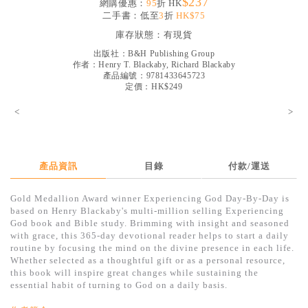
$237
網購優惠：
95
折 HK
見證／傳記
二手書：低至
3
折
HK$75
庫存狀態：
有現貨
文藝／勵志
出版社：
B&H Publishing Group
童書
作者：
Henry T. Blackaby, Richard Blackaby
產品編號：9781433645723
精選影音
定價：HK$249
<
其他
>
禮品專區
得獎作品推介
產品資訊
目錄
付款/運送
暢銷榜
Gold Medallion Award winner Experiencing God Day-By-Day is
based on Henry Blackaby's multi-million selling Experiencing
中文二手書
God book and Bible study. Brimming with insight and seasoned
with grace, this 365-day devotional reader helps to start a daily
英文二手書
routine by focusing the mind on the divine presence in each life.
Whether selected as a thoughtful gift or as a personal resource,
精選英文書
this book will inspire great changes while sustaining the
essential habit of turning to God on a daily basis.
電子書