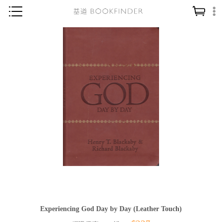
神學／教義
讀經／研經
聖經
信仰入門
教會歷史
靈修／禱告
信徒生活
教會事工
分齡牧養
社會／倫理
Experiencing God Day by Day (Leather Touch)
哲學／宗教比較