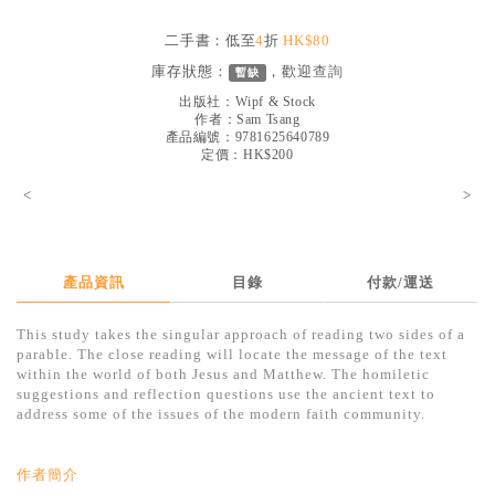
見證／傳記
二手書：低至
4
折
HK$80
文藝／勵志
庫存狀態：
，歡迎
查詢
暫缺
童書
出版社：
Wipf & Stock
作者：
Sam Tsang
產品編號：9781625640789
精選影音
定價：HK$200
其他
<
>
禮品專區
得獎作品推介
產品資訊
目錄
付款/運送
暢銷榜
This study takes the singular approach of reading two sides of a
中文二手書
parable. The close reading will locate the message of the text
within the world of both Jesus and Matthew. The homiletic
英文二手書
suggestions and reflection questions use the ancient text to
address some of the issues of the modern faith community.
精選英文書
電子書
作者簡介