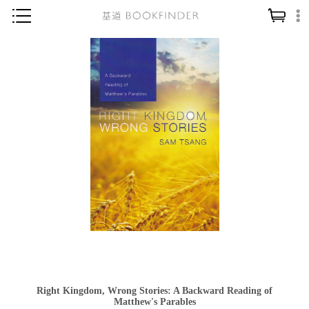
神學／教義
讀經／研經
聖經
信仰入門
教會歷史
靈修／禱告
信徒生活
教會事工
分齡牧養
社會／倫理
Right Kingdom, Wrong Stories: A Backward Reading of
哲學／宗教比較
Matthew's Parables