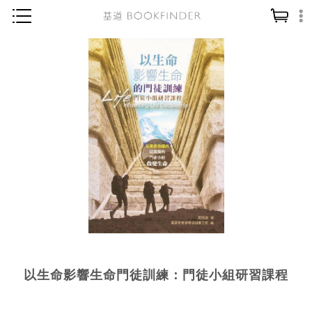
神學／教義
讀經／研經
聖經
信仰入門
教會歷史
靈修／禱告
信徒生活
教會事工
分齡牧養
以生命影響生命門徒訓練：門徒小組研習課程
社會／倫理
哲學／宗教比較