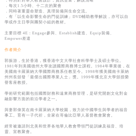
．特別針對華人教會設計，資訊豐富，解說清晰
基道 Top 50
．每次1.5小時、十二次的聚會
．同時著重靈命塑造、真理裝備與生命交流。
．有「以生命影響生命的門徒訓練」DVD輔助教學解說，亦可以自
學或作主日學與團契小組的教材。
主要目標 4E：Engage參與、Establish建造、Equip裝備、
Empower差遣
作者簡介
郭振游，生於香港，獲香港中文大學社會科學學士及碩士學位。
1981年到美國德州大學攻讀國際商務博士課程。1984年畢業後，在
美國南卡羅萊納大學國際商務系任教至今。1998年獲美國南卡萊納
州州長頒發「最傑出國際專業人士」獎。1999年獲北京大學頒授榮
譽客座教授。
學術研究範圍包括國際財務和遠東商務管理，是研究開創文化對金
融影響方面的前沿學者之一。
與妻郭偉英在南卡羅萊納大學校園，致力於中國學生與學者的福音
事工。育有一子代祈，全家在哥倫比亞華人基督教會聚會。
經常被邀請到北美和世界各地華人教會帶領門徒訓練及福音、培
靈、宣教聚會。