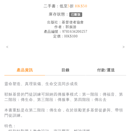
見證／傳記
二手書：低至
5
折
HK$50
庫存狀態：
已斷版
文藝／勵志
出版社：
基督使者協會
童書
作者：
郭振游
產品編號：9781634200257
定價：HK$100
精選影音
<
>
其他
禮品專區
得獎作品推介
產品資訊
目錄
付款/運送
暢銷榜
靈命塑造、真理裝備、生命交流同步成長
中文二手書
耶穌基督的門徒訓練可歸納四傳服事模式：第一階段：傳福音、第
二階段：傳生命、第三階段：傳服事、第四階段：傳出去
英文二手書
本書重點是在第二階段：傳生命，在於鼓勵更多基督徒參與、帶領
精選英文書
門徒訓練。
電子書
特色：