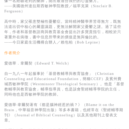
像一名經驗老到的藥師，開出最適合我們的心靈藥方。
——美國德州達拉斯西敏神學院教授／福莘克萊（Sinclair B.
Ferguson）
高中時，家父罹患雙極性憂鬱症。當時精神醫學界苦尋無方，既無
法道出切中核心的屬靈議題，更無法解開家父憂鬱之謎。過了這些
年，作者和基督教諮商與教育基金會提出許多寶貴指引，相較於只
著重外在病徵，書中信息所帶來的價值是無與倫比的。
——今日家庭生活機構合辦人／賴包柏（Bob Lepine）
作者簡介
愛德華．韋爾契（Edward T. Welch）
自一九八一年起服事於「基督教輔導與教育協會」（Christian
Counseling and Educational Foundation，簡稱CCEF）及賓州費
城西敏神學院（Westminster Theological Seminary）。他是「基督
教輔導與教育協會」輔導指導員，也是該會聖經輔導學院的主任，
同時他也是西敏神學院的教師。
愛德華‧韋爾契著有《都是腦神經惹的禍？》（Blame it on the
Brain，中華福音神學院出版）等多本書籍，也經常在《聖經輔導期
刊》（Journal of Biblical Counseling）以及其他期刊上發表文
章。