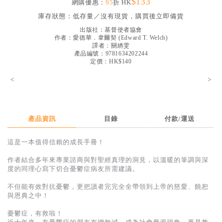
$133
網購優惠：
95
折 HK
見證／傳記
庫存狀態：
低存量／沒有現貨，購買後立即備貨
文藝／勵志
出版社：
基督使者協會
作者：
愛德華．韋爾契
(
Edward T. Welch
)
童書
譯者：
關綉雯
產品編號：9781634202244
定價：HK$140
精選影音
<
>
其他
禮品專區
得獎作品推介
產品資訊
目錄
付款/運送
暢銷榜
這是一本值得信賴的成長手冊！
中文二手書
作者結合多年來專業諮商與對聖經真理的洞見，以溫暖的筆調與深
度的同理心寫下切合憂鬱症病友所需建議。
英文二手書
不但能有效對抗憂鬱，更把讀者完完全全帶領到上帝的慈愛、饒恕
精選英文書
與恩典之中！
電子書
憂鬱症，有救啦！