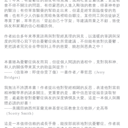
近十年來，有憂鬱症的朋友有增無減，成為社會普遍現象，更是教
基道 Top 50
會不得不關注的問題。有些蒙恩的人進入剛強的教會，得著神奇妙
的醫治；有些單靠醫藥的幫助走出來，但還是經常面臨復發的危
機；也有不少人仍躲在黑暗角落裡暗自啜泣。某些同工與信徒缺乏
專業了解，草率丟出「背起自己十字架」等建議而棄之不顧，致使
病友和家屬的信心相繼跌倒。
作者結合多年來專業諮商與對聖經真理的洞見，以溫暖的筆調與深
度的同理心寫下切合憂鬱症病友所需建議，不但能有效對抗憂鬱，
更把讀者完完全全帶領到上帝的慈愛、饒恕與恩典之中！
本書雖為憂鬱症病友而寫，但從個人閱讀的過程中，竟對我和神、
和人的關係帶來莫大的助益與提升！
——《信靠神：即使你受了傷》一書作者／畢哲思（Jerry
Bridges）
我無法不誇讚本書！作者提出他對聖經精闢的反思，表達他對當前
精神醫學界的諸多關注。更重要的是，書中信息皆從福音汲取智
慧，處處散發對憂鬱症病友的深度憐憫及大愛。這是一本個人與團
體必讀的好書！
——美國田納西州富蘭克林基督社區教會主任牧師／史高蒂
（Scotty Smith）
這是一本值得信賴的成長手冊，能按部就班地對抗憂鬱症。作者就