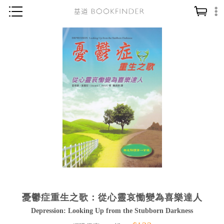
神學／教義
讀經／研經
聖經
信仰入門
教會歷史
靈修／禱告
信徒生活
教會事工
分齡牧養
憂鬱症重生之歌：從心靈哀慟變為喜樂達人
社會／倫理
Depression: Looking Up from the Stubborn Darkness
哲學／宗教比較