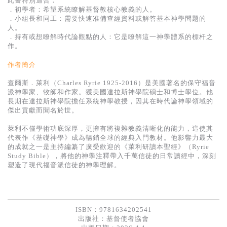
此書特別適合：
基道 Top 50
．初學者：希望系統瞭解基督教核心教義的人。
．小組長和同工：需要快速准備查經資料或解答基本神學問題的
人。
．持有或想瞭解時代論觀點的人：它是瞭解這一神學體系的標杆之
作。
作者簡介
查爾斯．萊利（Charles Ryrie 1925-2016）是美國著名的保守福音
派神學家、牧師和作家。獲美國達拉斯神學院碩士和博士學位。他
長期在達拉斯神學院擔任系統神學教授，因其在時代論神學領域的
傑出貢獻而聞名於世。
萊利不僅學術功底深厚，更擁有將複雜教義清晰化的能力，這使其
代表作《基礎神學》成為暢銷全球的經典入門教材。他影響力最大
的成就之一是主持編纂了廣受歡迎的《萊利研讀本聖經》（Ryrie
Study Bible），將他的神學注釋帶入千萬信徒的日常讀經中，深刻
塑造了現代福音派信徒的神學理解。
ISBN：9781634202541
出版社：
基督使者協會