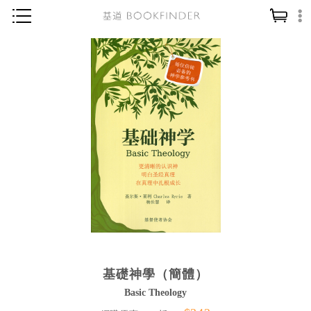
神學／教義
讀經／研經
聖經
信仰入門
教會歷史
靈修／禱告
信徒生活
教會事工
分齡牧養
基礎神學（簡體）
社會／倫理
Basic Theology
哲學／宗教比較