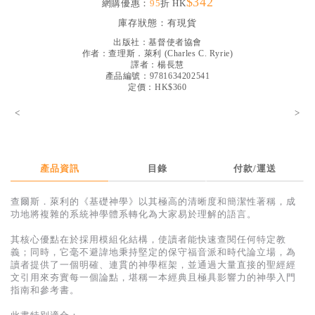
$342
網購優惠：
95
折 HK
見證／傳記
庫存狀態：
有現貨
文藝／勵志
出版社：
基督使者協會
作者：
查理斯．萊利
(
Charles C. Ryrie
)
童書
譯者：
楊長慧
產品編號：9781634202541
定價：HK$360
精選影音
<
>
其他
禮品專區
得獎作品推介
產品資訊
目錄
付款/運送
暢銷榜
查爾斯．萊利的《基礎神學》以其極高的清晰度和簡潔性著稱，成
功地將複雜的系統神學體系轉化為大家易於理解的語言。
中文二手書
其核心優點在於採用模組化結構，使讀者能快速查閱任何特定教
英文二手書
義；同時，它毫不避諱地秉持堅定的保守福音派和時代論立場，為
讀者提供了一個明確、連貫的神學框架，並通過大量直接的聖經經
精選英文書
文引用來夯實每一個論點，堪稱一本經典且極具影響力的神學入門
指南和參考書。
電子書