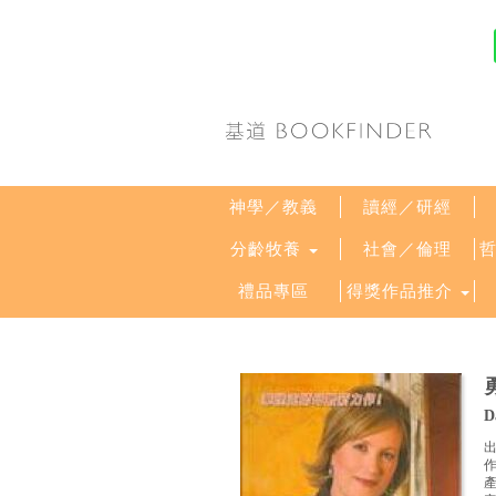
神學／教義
讀經／研經
分齡牧養
社會／倫理
禮品專區
得獎作品推介
D