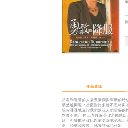
定
產品資訊
當看到週遭的人需要憐憫與幫助的時
悄然離開呢？當面對許多慘不忍睹與
怡赤裸裸地直指我們漠視人們需要的
對做不到。 向上帝降服是你所能踏出
欣，但卻能使你比以前更深地認識上
命、婚姻和未來。她邀請你也作出