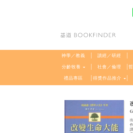
神學／教義
讀經／研經
分齡牧養
社會／倫理
禮品專區
得獎作品推介
G