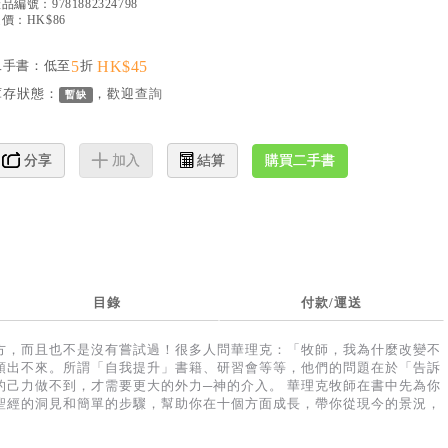
產品編號：
9781882324798
價：HK$86
二手書：低至
5
折
HK$45
庫存狀態：
，歡迎
查詢
暫缺
購買二手書
分享
加入
結算
目錄
付款/運送
方，而且也不是沒有嘗試過！很多人問華理克：「牧師，我為什麼改變不
頭出不來。所謂「自我提升」書籍、研習會等等，他們的問題在於「告訴
的己力做不到，才需要更大的外力─神的介入。 華理克牧師在書中先為你
聖經的洞見和簡單的步驟，幫助你在十個方面成長，帶你從現今的景況，