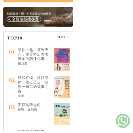
More
TOP10
陪你一起，等到天
01
亮：帶著堅定帶著
溫柔的陪伴紀事
羅乃萱
默默哀悼，靜靜陪
02
伴：陪自己走一段
獨一無二的傷慟之
路
李雋
安靜是種志向
03
萊恩．提納第
做基督徒這回事