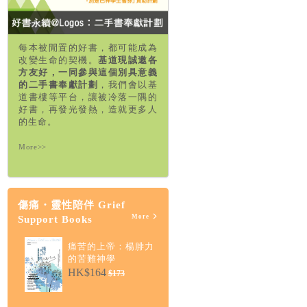
每本被閒置的好書，都可能成為
改變生命的契機。
基道現誠邀各
方友好，一同參與這個別具意義
的二手書奉獻計劃
，我們會以基
道書樓等平台，讓被冷落一隅的
好書，再發光發熱，造就更多人
的生命。
More>>
傷痛・靈性陪伴 Grief
More
Support Books
痛苦的上帝：楊腓力
的苦難神學
HK$164
$173