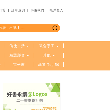
計算
｜
訂單查詢
｜
聯絡我們
｜
帳戶登入
｜
信徒生活
教會事工
精選影音
其他
電子書
基道 Top 50