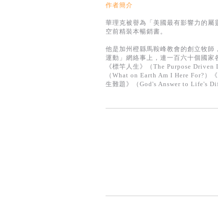
作者簡介
華理克被譽為「美國最有影響力的屬靈領袖」
空前精裝本暢銷書。
他是加州橙縣馬鞍峰教會的創立牧師
運動」網絡事上，連一百六十個國家
《標竿人生》（The Purpose Driven
（What on Earth Am I Here Fo
生難題》（God's Answer to Life's D