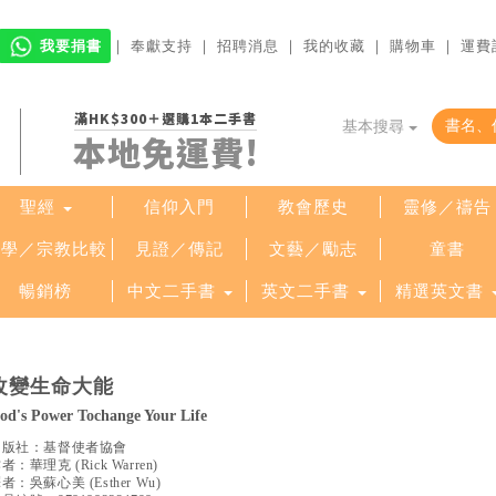
我要捐書
｜
奉獻支持
｜
招聘消息
｜
我的收藏
｜
購物車
｜
運費
滿HK$300＋選購1本二手書
基本搜尋
本地免運費!
聖經
信仰入門
教會歷史
靈修／禱告
哲學／宗教比較
見證／傳記
文藝／勵志
童書
暢銷榜
中文二手書
英文二手書
精選英文書
改變生命大能
od's Power Tochange Your Life
出版社：
基督使者協會
作者：
華理克
(
Rick Warren
)
譯者：
吳蘇心美
(
Esther Wu
)