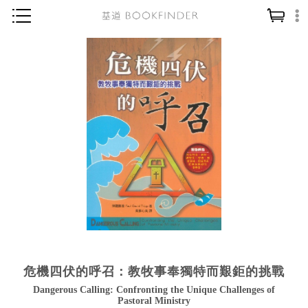
神學／教義
讀經／研經
聖經
信仰入門
教會歷史
靈修／禱告
信徒生活
教會事工
分齡牧養
危機四伏的呼召：教牧事奉獨特而艱鉅的挑戰
社會／倫理
Dangerous Calling: Confronting the Unique Challenges of
哲學／宗教比較
Pastoral Ministry