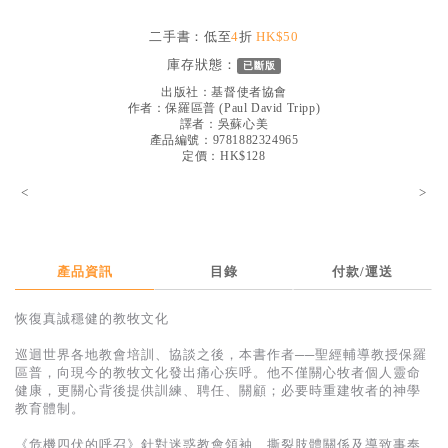
見證／傳記
二手書：低至
4
折
HK$50
文藝／勵志
庫存狀態：
已斷版
童書
出版社：
基督使者協會
作者：
保羅區普
(
Paul David Tripp
)
譯者：
吳蘇心美
精選影音
產品編號：9781882324965
定價：HK$128
其他
<
>
禮品專區
得獎作品推介
暢銷榜
產品資訊
目錄
付款/運送
中文二手書
恢復真誠穩健的教牧文化
英文二手書
巡迴世界各地教會培訓、協談之後，本書作者──聖經輔導教授保羅
區普，向現今的教牧文化發出痛心疾呼。他不僅關心牧者個人靈命
精選英文書
健康，更關心背後提供訓練、聘任、關顧；必要時重建牧者的神學
教育體制。
電子書
《危機四伏的呼召》針對迷惑教會領袖、撕裂肢體關係及導致事奉