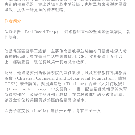
基道 Top 50
失衡的種種課題，提出以福音為本的診斷，也對眾教會激烈的屬靈
爭戰，提供一針見血的精準戰略。
作者簡介
保羅區普（Paul David Tripp），知名暢銷書作家暨國際會議講員，著
作等身。
他是保羅區普事工總裁，主要使命是教導並裝備今日基督徒深入考
查神的話語，並在每日生活中切實應用出來。牧會長達十五年以
上，經驗豐富，現任費城第十長老教會牧師。
此外，他還是賓州西敏神學院的兼任教授，以及基督教輔導與教育
協會（Christian Counseling and Educational Foundation，簡稱
CCEF）兼任講師。與提姆連恩（Tim Lane）合著《人如何改變》
（How People Change，中文暫譯）一書，配合基督教輔導與教育
協會製作的「改變生命系列」教材，在眾教會進行諮商教育訓練。
該基金會位於美國費城郊區的格蘭賽德城市。
與妻子盧艾拉（LueUa）連袂卅五年，育有三子一女。