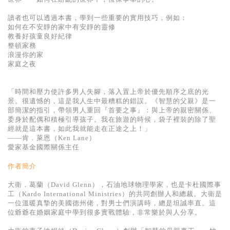
基道 Top 50
讀者也可以透過本書，學到一些重要的實用技巧，例如：
如何在不安靜的家中有安靜的靈修
教養好孩童良好紀律
整頓家務
浪漫你的家
家庭之夜
「時間和壓力使許多男人失腳，落入置上帝於優先順序之底的光
景。很遺憾的，這是我人生中最糟糕的錯誤。《智慧的父親》是一
部簡潔的指引，帶領男人重回『首要之事』：與上帝的親密關係、
委身於配偶和積極引導孩子。我在旅遊的時候，袋子裡裝的除了聖
經就是這本書，如此我就能走在正途之上！」
——肯．萊恩（Ken Lane）
愛家基金國際關係主任
作者簡介
大衛．葛蘭（David Glenn），石油地球物理學家，也是卡杜國際事
工（Kardo International Ministries）的共同創辦人和總裁。大衛是
一位溫暖真摯的美國德州佬，對男士們演講時，總是坦誠率直。這
位爺爺在婚姻家庭中學到很多實戰體驗，非常樂於與人分享。