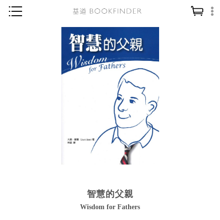
神學／教義
讀經／研經
聖經
信仰入門
教會歷史
靈修／禱告
信徒生活
教會事工
分齡牧養
智慧的父親
社會／倫理
Wisdom for Fathers
哲學／宗教比較