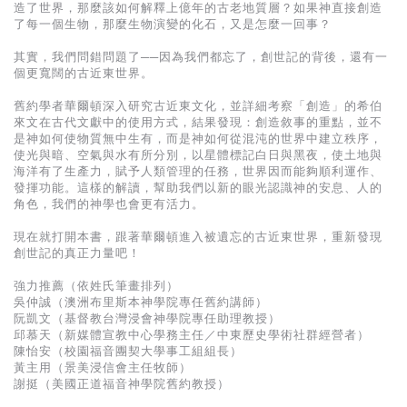
基道 Top 50
造了世界，那麼該如何解釋上億年的古老地質層？如果神直接創造
了每一個生物，那麼生物演變的化石，又是怎麼一回事？
其實，我們問錯問題了──因為我們都忘了，創世記的背後，還有一
個更寬闊的古近東世界。
舊約學者華爾頓深入研究古近東文化，並詳細考察「創造」的希伯
來文在古代文獻中的使用方式，結果發現：創造敘事的重點，並不
是神如何使物質無中生有，而是神如何從混沌的世界中建立秩序，
使光與暗、空氣與水有所分別，以星體標記白日與黑夜，使土地與
海洋有了生產力，賦予人類管理的任務，世界因而能夠順利運作、
發揮功能。這樣的解讀，幫助我們以新的眼光認識神的安息、人的
角色，我們的神學也會更有活力。
現在就打開本書，跟著華爾頓進入被遺忘的古近東世界，重新發現
創世記的真正力量吧！
強力推薦（依姓氏筆畫排列）
吳仲誠（澳洲布里斯本神學院專任舊約講師）
阮凱文（基督教台灣浸會神學院專任助理教授）
邱慕天（新媒體宣教中心學務主任／中東歷史學術社群經營者）
陳怡安（校園福音團契大學事工組組長）
黃主用（景美浸信會主任牧師）
謝挺（美國正道福音神學院舊約教授）