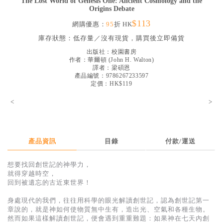
The Lost World of Genesis One: Ancient Cosmology and the
Origins Debate
見證／傳記
$113
網購優惠：
95
折 HK
文藝／勵志
庫存狀態：
低存量／沒有現貨，購買後立即備貨
童書
出版社：
校園書房
作者：
華爾頓
(
John H. Walton
)
精選影音
譯者：
梁碩恩
產品編號：9786267233597
其他
定價：HK$119
禮品專區
<
>
得獎作品推介
暢銷榜
產品資訊
目錄
付款/運送
中文二手書
想要找回創世記的神學力，
英文二手書
就得穿越時空，
回到被遺忘的古近東世界！
精選英文書
身處現代的我們，往往用科學的眼光解讀創世記，認為創世記第一
電子書
章說的，就是神如何使物質無中生有，造出光、空氣和各種生物。
然而如果這樣解讀創世記，便會遇到重重難題：如果神在七天內創