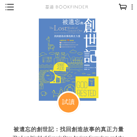
神學／教義
讀經／研經
聖經
信仰入門
教會歷史
靈修／禱告
信徒生活
教會事工
試讀
分齡牧養
社會／倫理
被遺忘的創世記：找回創造故事的真正力量
哲學／宗教比較