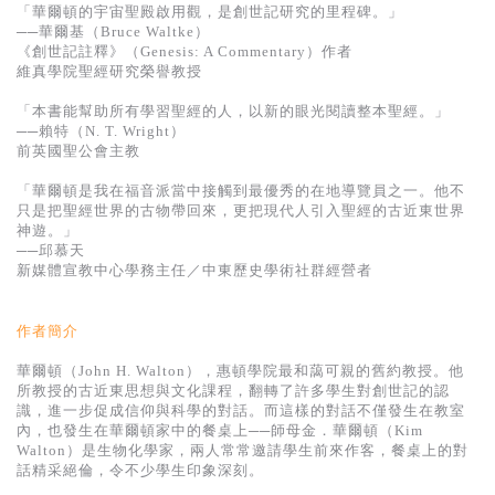
「華爾頓的宇宙聖殿啟用觀，是創世記研究的里程碑。」
──華爾基（Bruce Waltke）
《創世記註釋》（Genesis: A Commentary）作者
維真學院聖經研究榮譽教授
「本書能幫助所有學習聖經的人，以新的眼光閱讀整本聖經。」
──賴特（N. T. Wright）
前英國聖公會主教
「華爾頓是我在福音派當中接觸到最優秀的在地導覽員之一。他不
只是把聖經世界的古物帶回來，更把現代人引入聖經的古近東世界
神遊。」
──邱慕天
新媒體宣教中心學務主任／中東歷史學術社群經營者
作者簡介
華爾頓（John H. Walton），惠頓學院最和藹可親的舊約教授。他
所教授的古近東思想與文化課程，翻轉了許多學生對創世記的認
識，進一步促成信仰與科學的對話。而這樣的對話不僅發生在教室
內，也發生在華爾頓家中的餐桌上──師母金．華爾頓（Kim
Walton）是生物化學家，兩人常常邀請學生前來作客，餐桌上的對
話精采絕倫，令不少學生印象深刻。