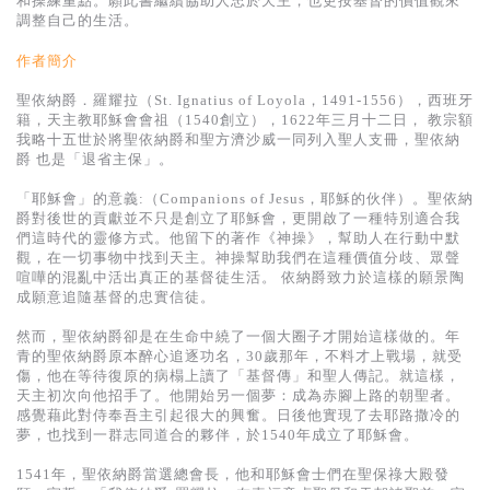
和操練重點。願此書繼續協助人忠於天主，也更按基督的價值觀來
基道 Top 50
調整自己的生活。
作者簡介
聖依納爵．羅耀拉（St. Ignatius of Loyola，1491-1556），西班牙
籍，天主教耶穌會會祖（1540創立），1622年三月十二日， 教宗額
我略十五世於將聖依納爵和聖方濟沙威一同列入聖人支冊，聖依納
爵 也是「退省主保」。
「耶穌會」的意義:（Companions of Jesus，耶穌的伙伴）。聖依納
爵對後世的貢獻並不只是創立了耶穌會，更開啟了一種特別適合我
們這時代的靈修方式。他留下的著作《神操》，幫助人在行動中默
觀，在一切事物中找到天主。神操幫助我們在這種價值分歧、眾聲
喧嘩的混亂中活出真正的基督徒生活。 依納爵致力於這樣的願景陶
成願意追隨基督的忠實信徒。
然而，聖依納爵卻是在生命中繞了一個大圈子才開始這樣做的。年
青的聖依納爵原本醉心追逐功名，30歲那年，不料才上戰場，就受
傷，他在等待復原的病榻上讀了「基督傳」和聖人傳記。就這樣，
天主初次向他招手了。他開始另一個夢：成為赤腳上路的朝聖者。
感覺藉此對侍奉吾主引起很大的興奮。日後他實現了去耶路撒冷的
夢，也找到一群志同道合的夥伴，於1540年成立了耶穌會。
1541年，聖依納爵當選總會長，他和耶穌會士們在聖保祿大殿發