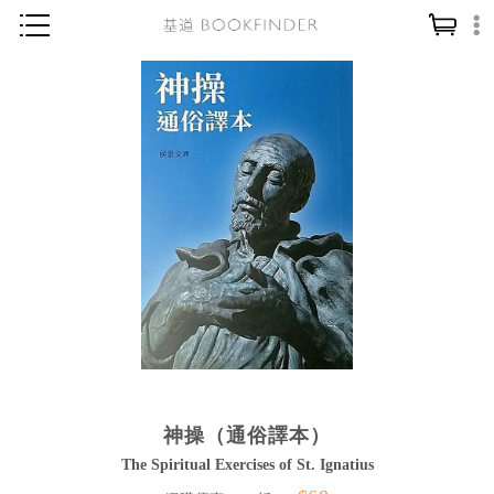
神學／教義
讀經／研經
聖經
信仰入門
教會歷史
靈修／禱告
信徒生活
教會事工
分齡牧養
神操（通俗譯本）
社會／倫理
The Spiritual Exercises of St. Ignatius
哲學／宗教比較