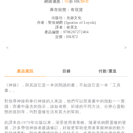
$68
網購優惠：
94
折 HK
見證／傳記
庫存狀態：
有現貨
文藝／勵志
出版社：
光啟文化
作者：
聖依納爵
(
Ignatius of Loyola
)
童書
譯者：
侯景文
產品編號：9786267272404
定價：HK$72
精選影音
<
>
其他
禮品專區
得獎作品推介
產品資訊
目錄
付款/運送
暢銷榜
《神操》，與其說它是一本供閱讀的書，不如說它是一本「工具
書」。
中文二手書
對指導神操和奉行神操的人來說，他們可以照著書中的指點一一實
英文二手書
踐；而書中蘊含的指示，諸如省察、祈禱的不同方法、分辨心靈動
態的規則等，均對靈修生活有莫大的幫助。
精選英文書
此譯本自1979年出版以來，深受使用者青睞。隨著依納爵靈修的發
電子書
展，許多帶領神操者建議修訂，好能更幫助使用者掌握神操的動力