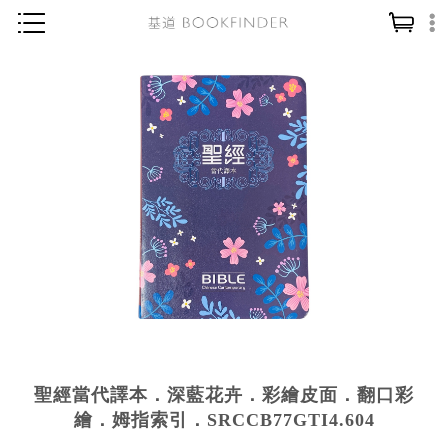
神學／教義
讀經／研經
聖經
信仰入門
教會歷史
靈修／禱告
信徒生活
教會事工
分齡牧養
聖經當代譯本．深藍花卉．彩繪皮面．翻口彩
社會／倫理
繪．姆指索引．SRCCB77GTI4.604
哲學／宗教比較