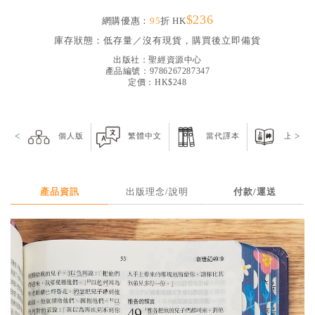
見證／傳記
$236
網購優惠：
95
折 HK
文藝／勵志
庫存狀態：
低存量／沒有現貨，購買後立即備貨
出版社：
聖經資源中心
童書
產品編號：9786267287347
定價：HK$248
精選影音
其他
<
>
個人版
繁體中文
當代譯本
上帝版
禮品專區
得獎作品推介
暢銷榜
產品資訊
出版理念/說明
付款/運送
中文二手書
英文二手書
精選英文書
電子書