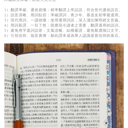
1）翻譯準確、通俗易懂：精準翻譯上帝話語，符合世代通俗語言。
2）語意清晰、用詞貼切：準確譯詞，青少年、慕道友初學最適用。
3）現代用詞、一讀就懂：使用通用詞語，深入淺出陳明經文意義。
4）用詞新譯、一目了然：因應現今讀者之需要，翻譯適用的語詞。
5）避免用字遣詞誤差：文風流暢、結構嚴謹，避免艱澀拗口文字。
6）引領信仰、福音廣傳：願此譯本成為華人認識基督信仰的基石。