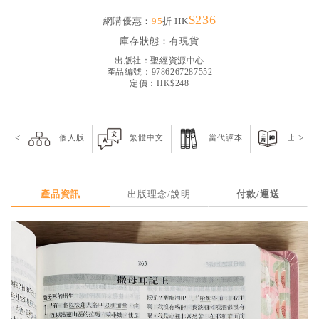
見證／傳記
$236
網購優惠：
95
折 HK
文藝／勵志
庫存狀態：
有現貨
出版社：
聖經資源中心
童書
產品編號：9786267287552
定價：HK$248
精選影音
其他
<
>
個人版
繁體中文
當代譯本
上帝版
禮品專區
得獎作品推介
暢銷榜
產品資訊
出版理念/說明
付款/運送
中文二手書
英文二手書
精選英文書
電子書