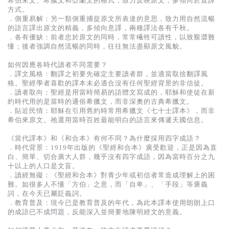
希伯來文、希臘文和亞蘭文的格式，致力反映原文，多傾向於直譯
方式。
．側重易解：另一類側重捕捉原文所表達的意思，致力用自然流暢
的語言譯出原文的精義，多傾向意譯，兩種譯法各有千秋。
．各有優缺：前者忠於原文的同時，常常犧牲可讀性，以致艱澀難
懂；後者強調自然流暢的同時，往往無法盡顯原文風貌。
如何因應各時代讀者不同需要？
．譯文風格：翻譯之初要先確定主要讀者群，並適當取捨翻譯風
格。聖經學者喜歡的譯本未必適合沒有任何聖經背景的非信徒。
．讀者取向：聖經是用當時簡易的語體文寫成的，耶穌和使徒在新
約時代用的是當時的通俗希臘文，而非深奧的古典希臘文。
．貼近民情：耶穌在引用舊約時常用希臘文《七十士譯本》，而非
希伯來原文。祂選用當時百姓最能明白的語言來傳遞天國信息。
《當代譯本》和《和合本》有何不同？為什麼採用四字成語？
．時代背景：1919年出版的《聖經和合本》廣受歡迎，正是因為直
白、簡單、切合廣大人群，幾乎沒有四字成語，因為當時百分之九
十以上的人口是文盲。
．讀經無礙：《聖經和合本》對青少年或初信者常造成理解上的困
難。如很多人不懂「方伯」之意，而「自卑」、「手段」等褒義
詞，在今天已屬貶義詞。
．教育普及：現今已是教育普及的年代，為此本譯本使用朗朗上口
的成語已不成問題，反能深入並簡要地陳明經文的意義。