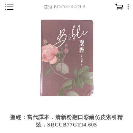
神學／教義
讀經／研經
聖經
信仰入門
教會歷史
靈修／禱告
信徒生活
教會事工
分齡牧養
聖經：當代譯本．清新粉翻口彩繪仿皮索引精
社會／倫理
裝．SRCCB77GTI4.605
哲學／宗教比較