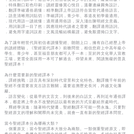
．特殊翻口彩色印刷：讀經靈修賞心悅目，溫馨邊緣圓角設計。
．翻譯準確通俗易懂：精準翻譯上帝話語符合當世代通俗語言。
．語意清晰用詞貼切：準確譯詞，青少年、慕道友初學最適用。
．現代用語一讀就懂：適用通用俗語，深入淺出陳明經文意義。
．用詞新譯一目了然：因應現時代讀者之需要，翻譯適用語詞。
．避免用字遣詞誤差：文風流暢結構嚴謹，避免艱澀拗口文字。
為了讓年輕世代與初信者讀懂聖經、朗朗上口，擁有自己經歷上帝
的讀經體驗，《聖經當代譯本》前瞻問世，相信您府上中高年級小
學生、青少年，甚至福音朋友都可人手一本；至於跨文化華人宣教
工場，更需全面採用一本可了解過去、仰望未來、閱讀無礙的普及
聖經譯本！
為什麼需要新的聖經譯本？
．譯經挑戰：語言具有深刻時代背景和文化特色。翻譯幾千年前的
聖經不僅需要攻克古語言難關，還要追溯歷史長河，跨越文化藩
籬。
．語言變化：從最早的文言文，到後來的白話文，再到近年通俗譯
本，都是將上帝永不改變的話以最有效的方式呈獻給所處時代。
．釋經學演進：隨著時代變遷，聖經翻譯不可能一勞永逸。只要對
聖經原文的理解和闡釋尚未完美，就會一直有新的聖經譯本問世。
當今聖經譯本分為哪兩大類？
．側重原文：當今聖經譯本大致分為兩類。一類側重聖經原文，即