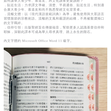
如何讓華人青少年、慕道友、跨文化讀者更愛讀經？
．貼近生活：力求譯文準確、清楚、平易通俗、貼近生活，特別適
合廣大青少年、慕道友和尚不熟悉聖經文化背景者。
．流暢文體：以《現代漢語規範詞典》為準，避免使用與大眾語言
習慣脫節的宗教術語。流暢的文風和嚴謹的結構，不再被艱澀拗口
的文字羈絆。
．信仰引領：出版聖經旨在傳揚福音，幫助更多人認識基督信仰和
耶穌，深願此譯本可成為華人尋求真理、踏上永生的階石。
內文字體約 Microsoft Office Word 11 級字。