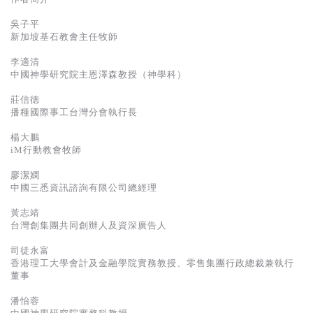
吳子平
新加坡基石教會主任牧師
李適清
中國神學研究院主恩澤森教授（神學科）
莊信德
播種國際事工台灣分會執行長
楊大鵬
iM行動教會牧師
廖潔嫻
中國三悉資訊諮詢有限公司總經理
黃志靖
台灣創集團共同創辦人及資深廣告人
司徒永富
香港理工大學會計及金融學院實務教授、零售集團行政總裁兼執行
董事
潘怡蓉