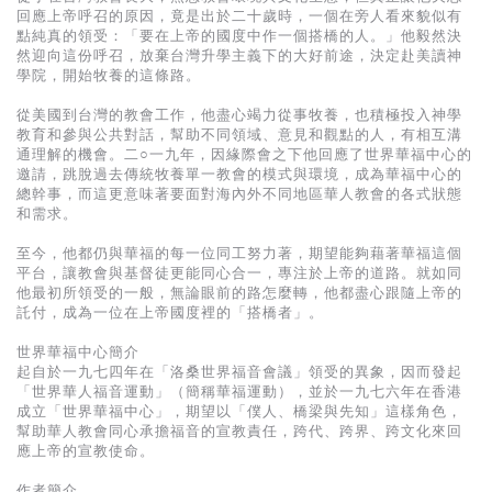
回應上帝呼召的原因，竟是出於二十歲時，一個在旁人看來貌似有
點純真的領受：「要在上帝的國度中作一個搭橋的人。」他毅然決
然迎向這份呼召，放棄台灣升學主義下的大好前途，決定赴美讀神
學院，開始牧養的這條路。
從美國到台灣的教會工作，他盡心竭力從事牧養，也積極投入神學
教育和參與公共對話，幫助不同領域、意見和觀點的人，有相互溝
通理解的機會。二○一九年，因緣際會之下他回應了世界華福中心的
邀請，跳脫過去傳統牧養單一教會的模式與環境，成為華福中心的
總幹事，而這更意味著要面對海內外不同地區華人教會的各式狀態
和需求。
至今，他都仍與華福的每一位同工努力著，期望能夠藉著華福這個
平台，讓教會與基督徒更能同心合一，專注於上帝的道路。就如同
他最初所領受的一般，無論眼前的路怎麼轉，他都盡心跟隨上帝的
託付，成為一位在上帝國度裡的「搭橋者」。
世界華福中心簡介
起自於一九七四年在「洛桑世界福音會議」領受的異象，因而發起
「世界華人福音運動」（簡稱華福運動），並於一九七六年在香港
成立「世界華福中心」，期望以「僕人、橋梁與先知」這樣角色，
幫助華人教會同心承擔福音的宣教責任，跨代、跨界、跨文化來回
應上帝的宣教使命。
作者簡介