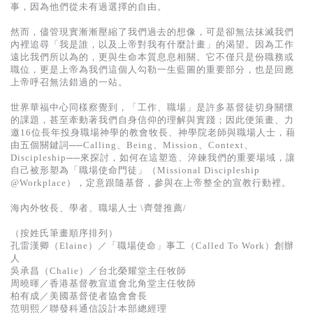
基道 Top 50
事，因為他們從未有過選擇的自由。
然而，儘管現實漸漸壓縮了我們過去的想像，可是卻無法抹滅我們
內裡追尋「我是誰，以及上帝對我有什麼計畫」的渴望。因為工作
遠比我們所以為的，更與生命本質息息相關。它不僅只是份職務或
職位，更是上帝為我們這個人勾勒一生藍圖的重要部分，也是回應
上帝呼召無法錯過的一站。
世界華福中心同樣察覺到，「工作、職場」是許多基督徒切身關懷
的課題，甚至牽動著我們自身信仰的理解與實踐；因此便策畫、力
邀16位長年投身職場神學的教會牧長、神學院老師與職場人士，藉
由五個關鍵詞──Calling、Being、Mission、Context、
Discipleship──來探討，如何在這塑造、淬鍊我們的重要場域，讓
自己被形塑為「職場使命門徒」（Missional Discipleship
@Workplace），定意跟隨基督，參與在上帝整全的宣教行動裡。
海內外牧長、學者、職場人士 \齊聲推薦/
（按姓氏筆畫順序排列）
孔雷漢卿（Elaine）／「職場使命」事工（Called To Work）創辦
人
吳承昌（Chalie）／台北榮耀堂主任牧師
周曉暉／香港基督教宣道會北角堂主任牧師
柏有成／美國基督使者協會會長
范明熙／聯發科通信設計本部總經理