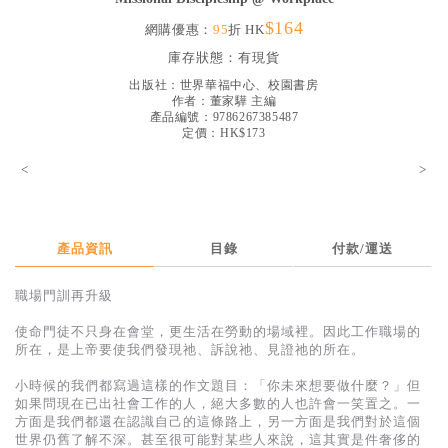
見證／傳記
$164
網購優惠：
95
折 HK
文藝／勵志
庫存狀態：
有現貨
出版社：
世界華福中心、校園書房
童書
作者：
董家驊 主編
產品編號：9786267385487
精選影音
定價：HK$173
其他
<
>
禮品專區
得獎作品推介
產品資訊
目錄
付款/運送
暢銷榜
職場門訓再升級
中文二手書
使命門徒不只身在會堂，更生活在勞動的場域裡。因此工作職場的
英文二手書
所在，是上帝要使我們發現祂、訴說祂、見證祂的所在。
精選英文書
小時候的我們都寫過這樣的作文題目：「你未來想要做什麼？」但
如果問現在已出社會工作的人，絕大多數的人也許會一笑置之。一
電子書
方面是我們都還在認識自己的這條路上，另一方面是我們對於這個
世界仍舊了解不深。甚至很可能對某些人來說，這其實是件奢侈的