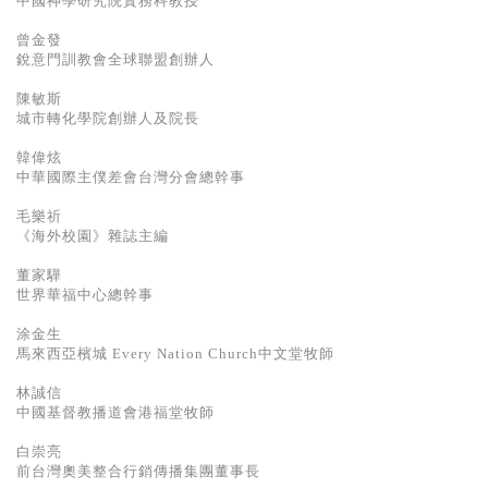
中國神學研究院實務科教授
曾金發
銳意門訓教會全球聯盟創辦人
陳敏斯
城市轉化學院創辦人及院長
韓偉炫
中華國際主僕差會台灣分會總幹事
毛樂祈
《海外校園》雜誌主編
董家驊
世界華福中心總幹事
涂金生
馬來西亞檳城 Every Nation Church中文堂牧師
林誠信
中國基督教播道會港福堂牧師
白崇亮
前台灣奧美整合行銷傳播集團董事長