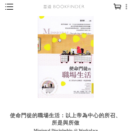
神學／教義
讀經／研經
聖經
信仰入門
教會歷史
靈修／禱告
信徒生活
教會事工
分齡牧養
使命門徒的職場生活：以上帝為中心的所召、
社會／倫理
所是與所做
哲學／宗教比較
Missional Discipleship @ Workplace