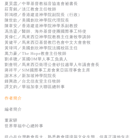
夏昊霝／中華基督教福音協進會祕書長
莊育銘／淡江教會主任牧師
郭鴻標／香港建道神學院副院長（行政）
陳世欽／美國創欣神學院代理院長
陳韋安／香港建道神學院神學系副教授
馮浩鎏／醫師、海外基督使團國際事工特使
黃偉仁／馬來西亞神學院教務主任兼牧學講師
黃健平／馬來西亞基督教巴色會中文大會會牧
黃瑋珥／美國創欣神學院法國校區主任
萬力豪／The Hope教會主任牧師
劉卓聰／英國OM華人事工負責人
劉會明／馬來西亞衛理公會砂拉越華人年議會會長
蔣祥平／SIM國際事工差會東亞區理事會主席
謝木水／新加坡神學院院長
鍾興政／台北信友堂主任牧師
譚文鈞／華福加拿大聯區總幹事
作者簡介
編者簡介
董家驊
世界華福中心總幹事
從小在台灣教會長大，熟悉教會環境與文化生態，但真正讓他矢志